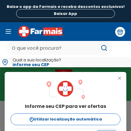
Baixe o app da Farmais e receba descontos exclusivos!
B
Baixar App
Qual a sua localização?
informe seu CEP
+
Informe seu CEP para ver ofertas
Home
>
Para A Mulher
Resultado para "Para A Mulher"
Utilizar localização automática