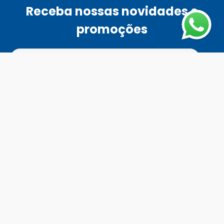
Receba nossas novidades e
promoções
Ao se cadastrar, você concordar com a nossa
política de
privacidade
Enviar
Fale Conosco
Horário de atendimento
Todos os dias das 8h às 18h