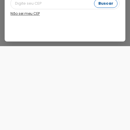
Filtros
Buscar
Não sei meu CEP
Nenhum produto encontrado para "
Para A Mulher
".