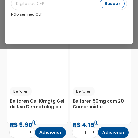
Buscar
Não sei meu CEP
44%
Belfaren
Belfaren
Belfaren Gel 10mg/g Gel
Belfaren 50mg com 20
de Uso Dermatológico
Comprimidos
Bisnaga 60g
Revestidos
R$
9
,
90
R$
4
,
15
−
+
−
+
1
Adicionar
1
Adicionar