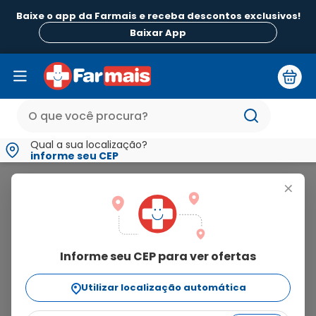
Baixe o app da Farmais e receba descontos exclusivos!
Baixar App
Qual a sua localização?
informe seu CEP
Belfaren
+
belfaren
Informe seu CEP para ver ofertas
2
produtos
Utilizar localização automática
Ordenar Por
relevância