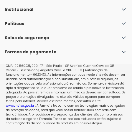
Institucional
Quem Somos
Políticas
Fale conosco
Política de Envio
Selos de segurança
Nossas lojas
Política de Privacidade e Segurança
Seja um franqueado
Formas de pagamento
Políticas de Trocas e Devoluções
Perguntas Frequentes - Faq
CNPJ 02.560.731/0001-17 - São Paulo - SP Avenida Guerino Oswaldo 313 -
Centro - Descalvado | Angelita Cirelli e CRF 58 013 | Autorização de
funcionamento - 0023473. As informações contidas neste site não devem ser
usadas para automedicação e não substituem, em hipótese alguma, as
orientações dadas pelo profissional da área médica. Somente o médico está
apto a diagnosticar qualquer problema de saúde e prescrever o tratamento
adequado. Ao persistirem os sintomas, um médico deverá ser consultado. Os
preços e promoções divulgados no site são válidos apenas para compras
feitas pela internet. Maiores esclarecimentos, consultar o site:
www.anvisa.gov.br
. A Farmais trabalha com as tecnologias mais avançadas
de proteção de dados, para que você possa realizar suas compras com
tranqüilidade. A privacidade e a segurança dos clientes são compromissos
da rede de drogarias Farmais. Todos os pedidos efetuados estão sujeitos à
confirmação da disponibilidade de produto em nosso estoque.