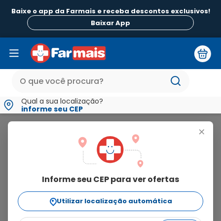
Baixe o app da Farmais e receba descontos exclusivos!
Baixar App
Qual a sua localização?
informe seu CEP
Bella Inox
+
bella
inox
Informe seu CEP para ver ofertas
2
produtos
Utilizar localização automática
Ordenar Por
relevância