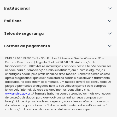
Institucional
Quem Somos
Políticas
Fale conosco
Política de Envio
Selos de segurança
Nossas lojas
Política de Privacidade e Segurança
Seja um franqueado
Formas de pagamento
Políticas de Trocas e Devoluções
Perguntas Frequentes - Faq
CNPJ 02.560.731/0001-17 - São Paulo - SP Avenida Guerino Oswaldo 313 -
Centro - Descalvado | Angelita Cirelli e CRF 58 013 | Autorização de
funcionamento - 0023473. As informações contidas neste site não devem ser
usadas para automedicação e não substituem, em hipótese alguma, as
orientações dadas pelo profissional da área médica. Somente o médico está
apto a diagnosticar qualquer problema de saúde e prescrever o tratamento
adequado. Ao persistirem os sintomas, um médico deverá ser consultado. Os
preços e promoções divulgados no site são válidos apenas para compras
feitas pela internet. Maiores esclarecimentos, consultar o site:
www.anvisa.gov.br
. A Farmais trabalha com as tecnologias mais avançadas
de proteção de dados, para que você possa realizar suas compras com
tranqüilidade. A privacidade e a segurança dos clientes são compromissos
da rede de drogarias Farmais. Todos os pedidos efetuados estão sujeitos à
confirmação da disponibilidade de produto em nosso estoque.