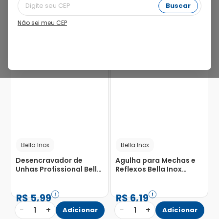
Buscar
Não sei meu CEP
Bella Inox
Bella Inox
Desencravador de
Agulha para Mechas e
Unhas Profissional Bella
Reflexos Bella Inox
Inox com 1 Unidade
Profissional com 1
Unidade
R$
5
,
99
R$
6
,
19
−
+
−
+
1
Adicionar
1
Adicionar