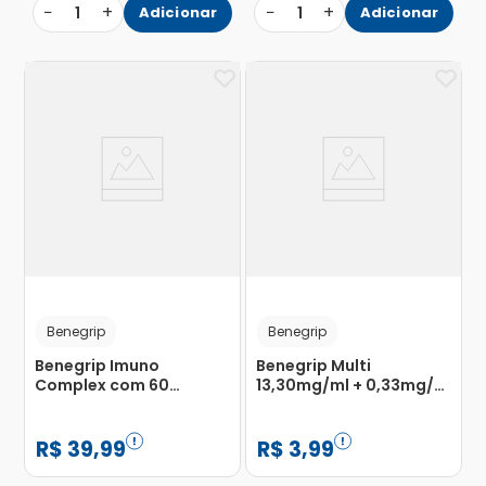
−
+
−
+
1
Adicionar
1
Adicionar
Benegrip
Benegrip
Benegrip Imuno
Benegrip Multi
Complex com 60
13,30mg/ml + 0,33mg/ml
Cápsulas Moles
+ 0,13mg/ml Solução de
Uso Oral Frasco 240ml
R$
39
,
99
R$
3
,
99