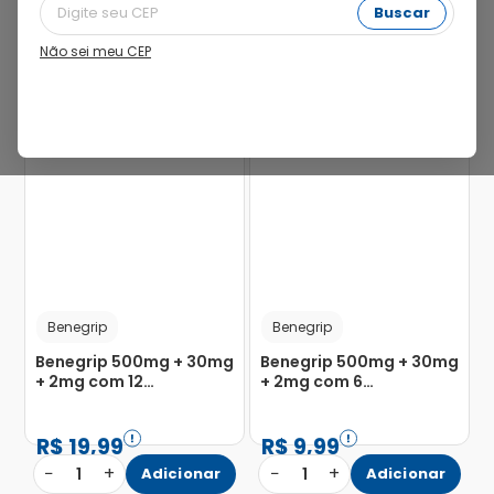
Buscar
Não sei meu CEP
40%
Benegrip
Benegrip
Benegrip 500mg + 30mg
Benegrip 500mg + 30mg
+ 2mg com 12
+ 2mg com 6
Comprimidos
Comprimidos
Revestidos
Revestidos
R$
19
,
99
R$
9
,
99
−
+
−
+
1
Adicionar
1
Adicionar