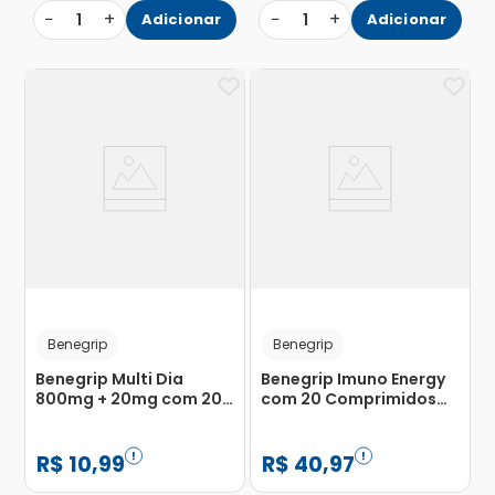
−
+
−
+
1
Adicionar
1
Adicionar
Benegrip
Benegrip
Benegrip Multi Dia
Benegrip Imuno Energy
800mg + 20mg com 20
com 20 Comprimidos
Comprimidos
Efervescentes
R$
10
,
99
R$
40
,
97