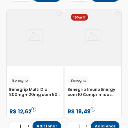
15%
Benegrip
Benegrip
Benegrip Multi Dia
Benegrip Imuno Energy
800mg + 20mg com 50
com 10 Comprimidos
Blísteres com 4
Efervescentes
Comprimidos
R$
12
,
62
R$
19
,
49
−
+
−
+
1
Adicionar
1
Adicionar