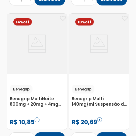
1
1
14%
10%
Benegrip
Benegrip
Benegrip MultiNoite
Benegrip Multi
800mg + 20mg + 4mg
140mg/ml Suspensão de
com 4 Comprimidos
Uso Oral 15ml
R$
10
,
85
R$
20
,
69