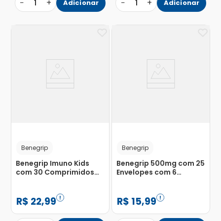
−
+
−
+
1
Adicionar
1
Adicionar
Benegrip
Benegrip
Benegrip Imuno Kids
Benegrip 500mg com 25
com 30 Comprimidos
Envelopes com 6
Mastigáveis
Comprimidos
Revestidos
R$
22
,
99
R$
15
,
99