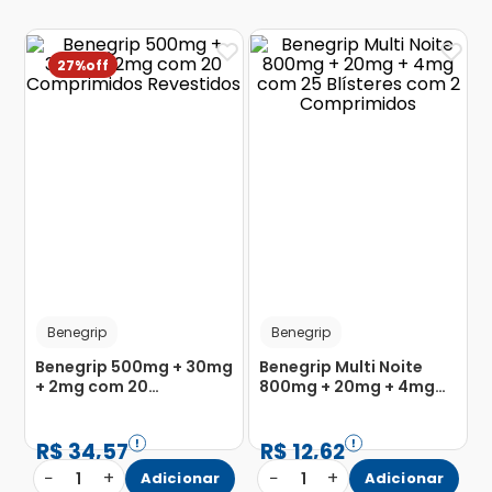
27%
Benegrip
Benegrip
Benegrip 500mg + 30mg
Benegrip Multi Noite
+ 2mg com 20
800mg + 20mg + 4mg
Comprimidos
com 25 Blísteres com 2
Revestidos
Comprimidos
R$
34
,
57
R$
12
,
62
−
+
−
+
1
Adicionar
1
Adicionar