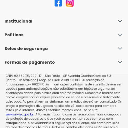
Institucional
Quem Somos
Políticas
Fale conosco
Política de Envio
Selos de segurança
Nossas lojas
Política de Privacidade e Segurança
Seja um franqueado
Formas de pagamento
Políticas de Trocas e Devoluções
Perguntas Frequentes - Faq
CNPJ 02.560.731/0001-17 - São Paulo - SP Avenida Guerino Oswaldo 313 -
Centro - Descalvado | Angelita Cirelli e CRF 58 013 | Autorização de
funcionamento - 0023473. As informações contidas neste site não devem ser
usadas para automedicação e não substituem, em hipótese alguma, as
orientações dadas pelo profissional da área médica. Somente o médico está
apto a diagnosticar qualquer problema de saúde e prescrever o tratamento
adequado. Ao persistirem os sintomas, um médico deverá ser consultado. Os
preços e promoções divulgados no site são válidos apenas para compras
feitas pela internet. Maiores esclarecimentos, consultar o site:
www.anvisa.gov.br
. A Farmais trabalha com as tecnologias mais avançadas
de proteção de dados, para que você possa realizar suas compras com
tranqüilidade. A privacidade e a segurança dos clientes são compromissos
da rede de drogarias Farmais. Todos os pedidos efetuados estão sujeitos à