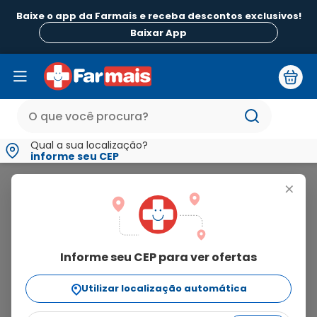
Baixe o app da Farmais e receba descontos exclusivos!
Baixar App
Qual a sua localização?
informe seu CEP
Benegrip
+
benegrip
Informe seu CEP para ver ofertas
16
produtos
Utilizar localização automática
Ordenar Por
relevância