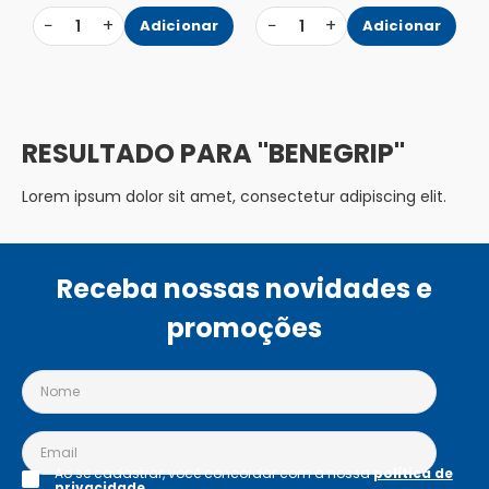
−
+
−
+
1
Adicionar
1
Adicionar
BENEGRIP
Lorem ipsum dolor sit amet, consectetur adipiscing elit.
Receba nossas novidades e
promoções
Ao se cadastrar, você concordar com a nossa
política de
privacidade