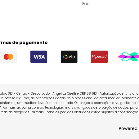
Faq
rmas de pagamento
ldo 313 - Centro - Descalvado | Angelita Cirelli e CRF 58 013 | Autorização de funcio
ipótese alguma, as orientações dadas pelo profissional da área médica. Somente o
sintomas, um médico deverá ser consultado. Os preços e promoções divulgados no sit
 A Farmais trabalha com as tecnologias mais avançadas de proteção de dados, para 
rede de drogarias Farmais. Todos os pedidos efetuados estão sujeitos à confirmação
Powered 