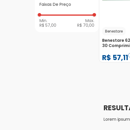
Faixas De Preço
Prisão de Ventre
R$ 57,00
R$ 70,00
Benestare
Benestare 6
30 Comprim
Revestidos
R$
57
,
11
−
+
1
Lorem ipsum d