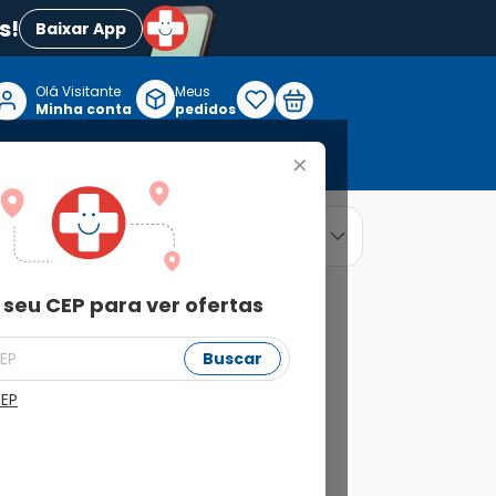
s!
Baixar App
Olá Visitante

Meus
P
Minha conta
pedidos
+
Reabilitação e Longevidade
relevância
ordenar por
 seu CEP para ver ofertas
Buscar
CEP