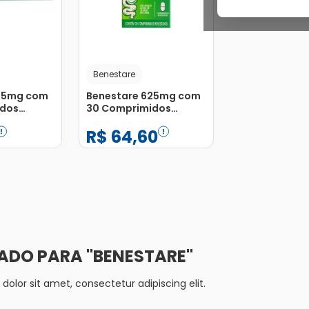
Benestare
25mg com
Benestare 625mg com
idos
30 Comprimidos
Revestidos
R$
64
,
60
−
+
1
Adicionar
Adicionar
BENESTARE
olor sit amet, consectetur adipiscing elit.