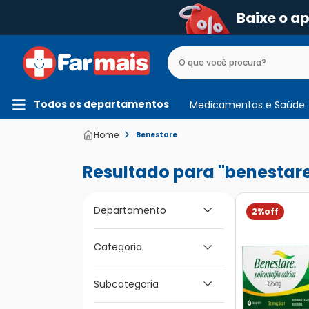
Baixe o a
Todos os departamentos
Medicamentos e Saúde
Benestare
benestar
Departamento
2%
Medicamentos e
Categoria
Saúde
Estômago Fígado e
Subcategoria
Intestino