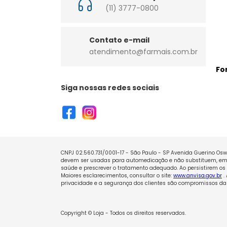
(11) 3777-0800
Contato e-mail
atendimento@farmais.com.br
Fo
Siga nossas redes sociais
CNPJ 02.560.731/0001-17 - São Paulo - SP Avenida Guerino Oswa
devem ser usadas para automedicação e não substituem, em h
saúde e prescrever o tratamento adequado. Ao persistirem os 
Maiores esclarecimentos, consultar o site:
www.anvisa.gov.br
.
privacidade e a segurança dos clientes são compromissos da 
Copyright © Loja - Todos os direitos reservados.