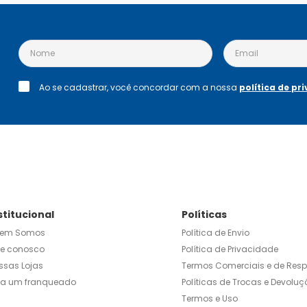
Ao se cadastrar, você concordar com a nossa
política de pr
stitucional
Políticas
em Somos
Política de Envio
le conosco
Política de Privacidade
ssas Lojas
Termos Comerciais e de Res
ja um franqueado
Políticas de Trocas e Devoluç
Termos e Uso