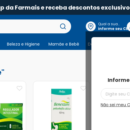
pp da Farmais e receba descontos exclusivo
Qual a sua
localização?
informe seu CE
Beleza e Higiene
Mamãe e Bebê
Dermocosmeticos
2
produtos
e
Informe
Não sei meu 