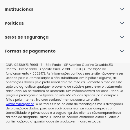
Institucional
Quem Somos
Políticas
Fale conosco
Política de Envio
Selos de segurança
Nossas lojas
Política de Privacidade e Segurança
Seja um franqueado
Formas de pagamento
Políticas de Trocas e Devoluções
Perguntas Frequentes - Faq
CNPJ 02.560.731/0001-17 - São Paulo - SP Avenida Guerino Oswaldo 313 -
Centro - Descalvado | Angelita Cirelli e CRF 58 013 | Autorização de
funcionamento - 0023473. As informações contidas neste site não devem ser
usadas para automedicação e não substituem, em hipótese alguma, as
orientações dadas pelo profissional da área médica. Somente o médico está
apto a diagnosticar qualquer problema de saúde e prescrever o tratamento
adequado. Ao persistirem os sintomas, um médico deverá ser consultado. Os
preços e promoções divulgados no site são válidos apenas para compras
feitas pela internet. Maiores esclarecimentos, consultar o site:
www.anvisa.gov.br
. A Farmais trabalha com as tecnologias mais avançadas
de proteção de dados, para que você possa realizar suas compras com
tranqüilidade. A privacidade e a segurança dos clientes são compromissos
da rede de drogarias Farmais. Todos os pedidos efetuados estão sujeitos à
confirmação da disponibilidade de produto em nosso estoque.