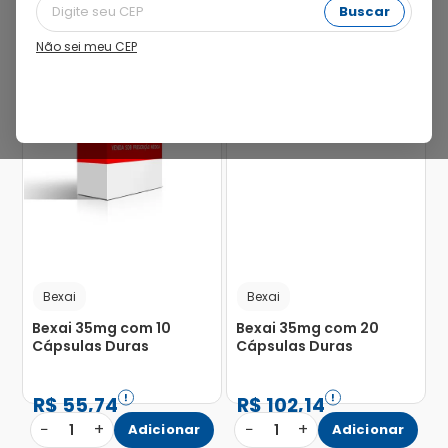
Buscar
Não sei meu CEP
18%
10%
Bexai
Bexai
Bexai 35mg com 10
Bexai 35mg com 20
Cápsulas Duras
Cápsulas Duras
R$
55
,
74
R$
102
,
14
−
+
−
+
1
Adicionar
1
Adicionar