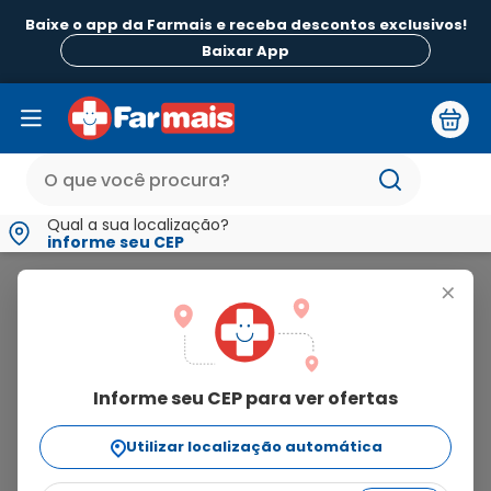
Baixe o app da Farmais e receba descontos exclusivos!
Baixar App
Qual a sua localização?
informe seu CEP
Bexai
+
bexai
Informe seu CEP para ver ofertas
2
produtos
Utilizar localização automática
Ordenar Por
relevância