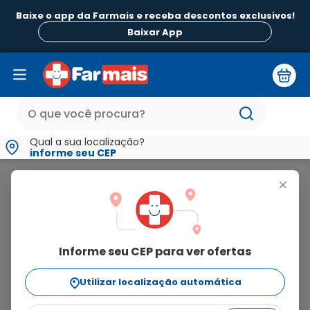
Baixe o app da Farmais e receba descontos exclusivos!
Baixar App
Qual a sua localização?
informe seu CEP
Bioland
+
bioland
Informe seu CEP para ver ofertas
9
produtos
Utilizar localização automática
Ordenar Por
relevância