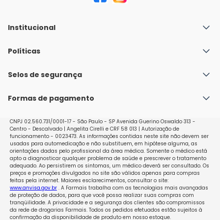
Institucional
Quem Somos
Políticas
Fale conosco
Política de Envio
Selos de segurança
Nossas lojas
Política de Privacidade e Segurança
Seja um franqueado
Formas de pagamento
Políticas de Trocas e Devoluções
Perguntas Frequentes - Faq
CNPJ 02.560.731/0001-17 - São Paulo - SP Avenida Guerino Oswaldo 313 -
Centro - Descalvado | Angelita Cirelli e CRF 58 013 | Autorização de
funcionamento - 0023473. As informações contidas neste site não devem ser
usadas para automedicação e não substituem, em hipótese alguma, as
orientações dadas pelo profissional da área médica. Somente o médico está
apto a diagnosticar qualquer problema de saúde e prescrever o tratamento
adequado. Ao persistirem os sintomas, um médico deverá ser consultado. Os
preços e promoções divulgados no site são válidos apenas para compras
feitas pela internet. Maiores esclarecimentos, consultar o site:
www.anvisa.gov.br
. A Farmais trabalha com as tecnologias mais avançadas
de proteção de dados, para que você possa realizar suas compras com
tranqüilidade. A privacidade e a segurança dos clientes são compromissos
da rede de drogarias Farmais. Todos os pedidos efetuados estão sujeitos à
confirmação da disponibilidade de produto em nosso estoque.