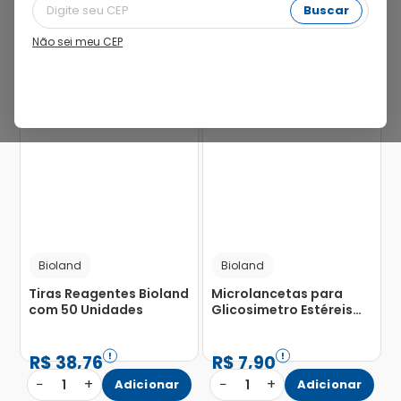
Buscar
Não sei meu CEP
35%
60%
Bioland
Bioland
Tiras Reagentes Bioland
Microlancetas para
com 50 Unidades
Glicosimetro Estéreis
Bioland com 100
Unidades
R$
38
,
76
R$
7
,
90
−
+
−
+
1
Adicionar
1
Adicionar