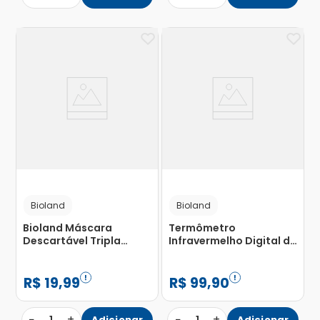
Bioland
Bioland
Bioland Máscara
Termômetro
Descartável Tripla
Infravermelho Digital de
Elástico Azul com 50
Testa Bioland com 1
Unidades
Unidade
R$
19
,
99
R$
99
,
90
−
+
−
+
Adicionar
Adicionar