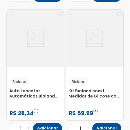
Bioland
Bioland
Auto Lancetas
Kit Bioland com 1
Automáticas Bioland
Medidor de Glicose com
28G com 100 Unidades
25 Fitas
R$
28
,
34
R$
59
,
99
−
+
−
+
1
Adicionar
1
Adicionar