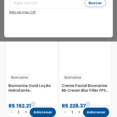
Buscar
Não sei meu CEP
Biomarine
Biomarine
Biomarine Gold Loção
Creme Facial Biomarine
Hidratante
Bb Cream Blur Filler FPS
Autobronzeador para
98 Bege 50g
Banho Force Bronze
Shower 140g
R$
152
,
21
R$
228
,
37
−
+
−
+
1
Adicionar
1
Adicionar