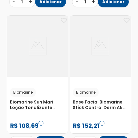
−
+
−
+
1
Adicionar
1
Adicionar
Biomarine
Biomarine
Biomarine Sun Mari
Base Facial Biomarine
Loção Tonalizante
Stick Control Derm A5
Iluminadora Corporal
FPS 75 Beige 18g
Body Bronzer 200ml
R$
108
,
69
R$
152
,
21