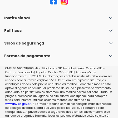
Institucional
Quem Somos
Políticas
Fale conosco
Política de Envio
Selos de segurança
Nossas lojas
Política de Privacidade e Segurança
Seja um franqueado
Formas de pagamento
Políticas de Trocas e Devoluções
Perguntas Frequentes - Faq
CNPJ 02.560.731/0001-17 - São Paulo - SP Avenida Guerino Oswaldo 313 -
Centro - Descalvado | Angelita Cirelli e CRF 58 013 | Autorização de
funcionamento - 0023473. As informações contidas neste site não devem ser
usadas para automedicação e não substituem, em hipótese alguma, as
orientações dadas pelo profissional da área médica. Somente o médico está
apto a diagnosticar qualquer problema de saúde e prescrever o tratamento
adequado. Ao persistirem os sintomas, um médico deverá ser consultado. Os
preços e promoções divulgados no site são válidos apenas para compras
feitas pela internet. Maiores esclarecimentos, consultar o site:
www.anvisa.gov.br
. A Farmais trabalha com as tecnologias mais avançadas
de proteção de dados, para que você possa realizar suas compras com
tranqüilidade. A privacidade e a segurança dos clientes são compromissos
da rede de drogarias Farmais. Todos os pedidos efetuados estão sujeitos à