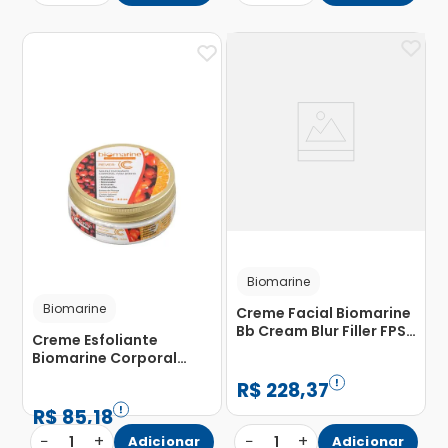
Biomarine
Biomarine
Creme Facial Biomarine
Bb Cream Blur Filler FPS
Creme Esfoliante
98 Bronze 50g
Biomarine Corporal
Rever C Soufle 120ml
R$
228
,
37
R$
85
,
18
−
+
−
+
1
Adicionar
1
Adicionar