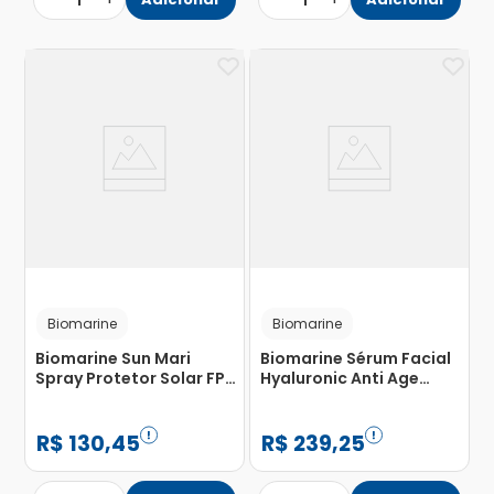
1
1
Biomarine
Biomarine
Biomarine Sun Mari
Biomarine Sérum Facial
Spray Protetor Solar FPS
Hyaluronic Anti Age
50 com Repelente
Concentrado 30g
Icaridina 90ml
R$
130
,
45
R$
239
,
25