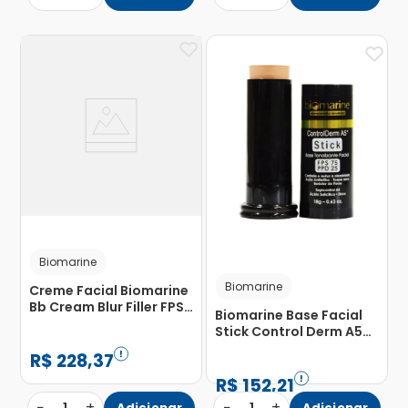
Biomarine
Biomarine
Creme Facial Biomarine
Bb Cream Blur Filler FPS
Biomarine Base Facial
98 Bege Médio 50g
Stick Control Derm A5
FPS 75 Natural 18g
R$
228
,
37
R$
152
,
21
−
+
−
+
Adicionar
Adicionar