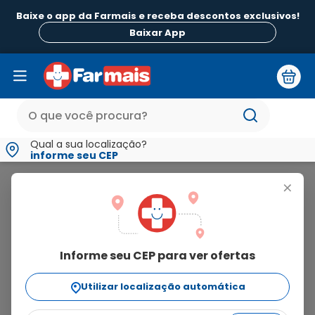
Baixe o app da Farmais e receba descontos exclusivos!
Baixar App
Qual a sua localização?
informe seu CEP
Biomarine
+
biomarine
Informe seu CEP para ver ofertas
13
produtos
Utilizar localização automática
Ordenar Por
relevância