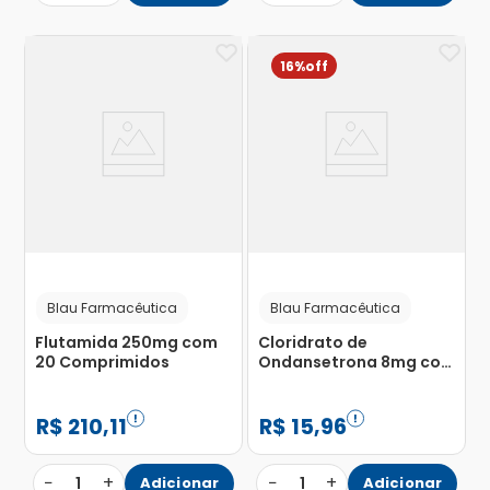
16%
Blau Farmacêutica
Blau Farmacêutica
Flutamida 250mg com
Cloridrato de
20 Comprimidos
Ondansetrona 8mg com
10 Comprimidos
Revestidos
R$
210
,
11
R$
15
,
96
−
+
−
+
1
Adicionar
1
Adicionar