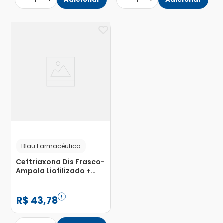
1
1
Blau Farmacêutica
Ceftriaxona Dis Frasco-
Ampola Liofilizado +
Diluente 1000mg 3.5ml
R$
43
,
78