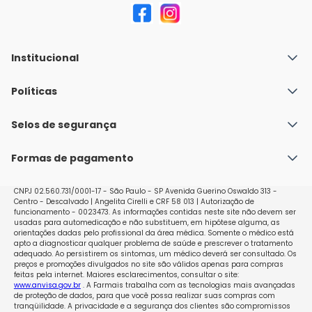
Institucional
Quem Somos
Políticas
Fale conosco
Política de Envio
Selos de segurança
Nossas lojas
Política de Privacidade e Segurança
Seja um franqueado
Formas de pagamento
Políticas de Trocas e Devoluções
Perguntas Frequentes - Faq
CNPJ 02.560.731/0001-17 - São Paulo - SP Avenida Guerino Oswaldo 313 -
Centro - Descalvado | Angelita Cirelli e CRF 58 013 | Autorização de
funcionamento - 0023473. As informações contidas neste site não devem ser
usadas para automedicação e não substituem, em hipótese alguma, as
orientações dadas pelo profissional da área médica. Somente o médico está
apto a diagnosticar qualquer problema de saúde e prescrever o tratamento
adequado. Ao persistirem os sintomas, um médico deverá ser consultado. Os
preços e promoções divulgados no site são válidos apenas para compras
feitas pela internet. Maiores esclarecimentos, consultar o site:
www.anvisa.gov.br
. A Farmais trabalha com as tecnologias mais avançadas
de proteção de dados, para que você possa realizar suas compras com
tranqüilidade. A privacidade e a segurança dos clientes são compromissos