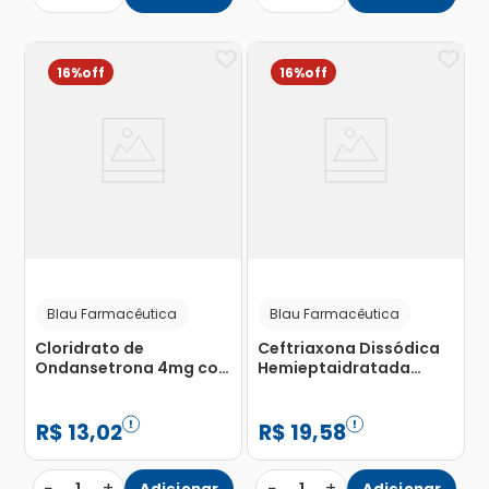
16%
16%
Blau Farmacêutica
Blau Farmacêutica
Cloridrato de
Ceftriaxona Dissódica
Ondansetrona 4mg com
Hemieptaidratada
10 Comprimidos
1000mg Pó para
Revestidos
Solução de Uso
Intravenoso com 100
R$
13
,
02
R$
19
,
58
Frascos
−
+
−
+
Adicionar
Adicionar