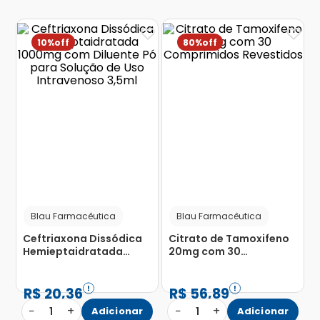
10%
80%
Blau Farmacêutica
Blau Farmacêutica
Ceftriaxona Dissódica
Citrato de Tamoxifeno
Hemieptaidratada
20mg com 30
1000mg com Diluente Pó
Comprimidos
para Solução de Uso
Revestidos
Intravenoso 3,5ml
R$
20
,
36
R$
56
,
89
−
+
−
+
1
Adicionar
1
Adicionar