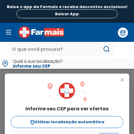
Baixe o app da Farmais e receba descontos exclusivos!
B
Baixar App
Qual a sua localização?
informe seu CEP
Blau Farmacêutica
+
blau
farmacêutica
Informe seu CEP para ver ofertas
9
produtos
Utilizar localização automática
Ordenar Por
relevância