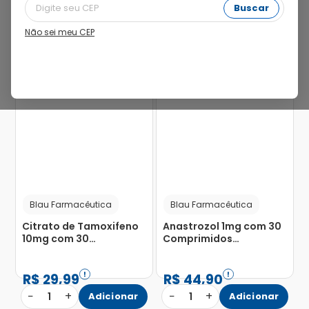
Buscar
Não sei meu CEP
78%
95%
Blau Farmacêutica
Blau Farmacêutica
Citrato de Tamoxifeno
Anastrozol 1mg com 30
10mg com 30
Comprimidos
Comprimidos
Revestidos
Revestidos
R$
29
,
99
R$
44
,
90
−
+
−
+
1
Adicionar
1
Adicionar