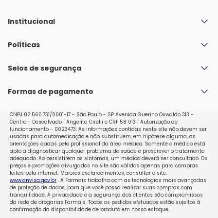
Institucional
Quem Somos
Políticas
Fale conosco
Política de Envio
Selos de segurança
Nossas lojas
Política de Privacidade e Segurança
Seja um franqueado
Formas de pagamento
Políticas de Trocas e Devoluções
Perguntas Frequentes - Faq
CNPJ 02.560.731/0001-17 - São Paulo - SP Avenida Guerino Oswaldo 313 -
Centro - Descalvado | Angelita Cirelli e CRF 58 013 | Autorização de
funcionamento - 0023473. As informações contidas neste site não devem ser
usadas para automedicação e não substituem, em hipótese alguma, as
orientações dadas pelo profissional da área médica. Somente o médico está
apto a diagnosticar qualquer problema de saúde e prescrever o tratamento
adequado. Ao persistirem os sintomas, um médico deverá ser consultado. Os
preços e promoções divulgados no site são válidos apenas para compras
feitas pela internet. Maiores esclarecimentos, consultar o site:
www.anvisa.gov.br
. A Farmais trabalha com as tecnologias mais avançadas
de proteção de dados, para que você possa realizar suas compras com
tranqüilidade. A privacidade e a segurança dos clientes são compromissos
da rede de drogarias Farmais. Todos os pedidos efetuados estão sujeitos à
confirmação da disponibilidade de produto em nosso estoque.