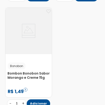
Bonobon
Bombon Bonobon Sabor
Morango e Creme 15g
R$
1
,
49
−
+
1
Adicionar