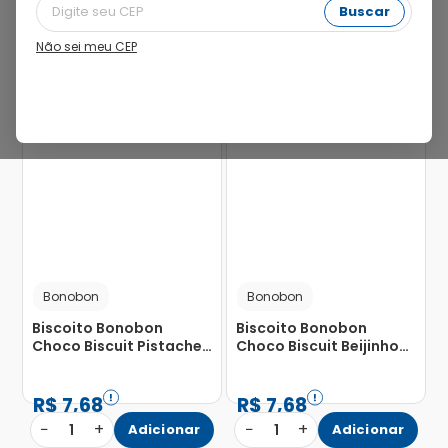
Buscar
Não sei meu CEP
Bonobon
Bonobon
Biscoito Bonobon
Biscoito Bonobon
Choco Biscuit Pistache
Choco Biscuit Beijinho
76g
76g
R$
7
,
68
R$
7
,
68
−
+
−
+
1
Adicionar
1
Adicionar