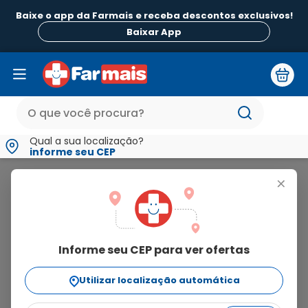
Baixe o app da Farmais e receba descontos exclusivos!
Baixar App
Qual a sua localização?
informe seu CEP
Bonobon
+
bonobon
Informe seu CEP para ver ofertas
5
produtos
Utilizar localização automática
Ordenar Por
relevância