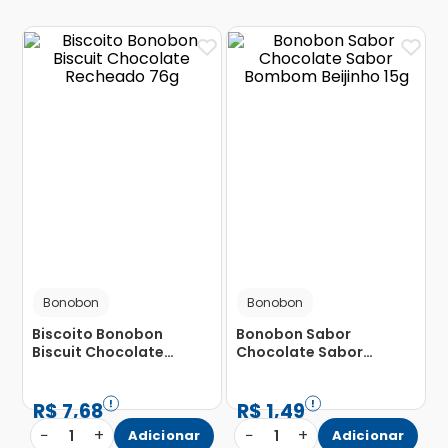
Bonobon
Bonobon
Biscoito Bonobon
Bonobon Sabor
Biscuit Chocolate
Chocolate Sabor
Recheado 76g
Bombom Beijinho 15g
R$
7
,
68
R$
1
,
49
−
+
−
+
1
Adicionar
1
Adicionar