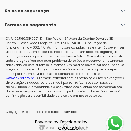
Fale conosco
Política de Envio
Selos de segurança
Nossas lojas
Política de Privacidade e Segurança
Seja um franqueado
Formas de pagamento
Políticas de Trocas e Devoluções
Perguntas Frequentes - Faq
CNPJ 02.560.731/0001-17 - São Paulo - SP Avenida Guerino Oswaldo 313 -
Centro - Descalvado | Angelita Cirelli e CRF 58 013 | Autorização de
funcionamento - 0023473. As informações contidas neste site não devem ser
usadas para automedicação e não substituem, em hipótese alguma, as
orientações dadas pelo profissional da área médica. Somente o médico está
apto a diagnosticar qualquer problema de saúde e prescrever o tratamento
adequado. Ao persistirem os sintomas, um médico deverá ser consultado. Os
preços e promoções divulgados no site são válidos apenas para compras
feitas pela internet. Maiores esclarecimentos, consultar o site:
www.anvisa.gov.br
. A Farmais trabalha com as tecnologias mais avançadas
de proteção de dados, para que você possa realizar suas compras com
tranqüilidade. A privacidade e a segurança dos clientes são compromissos
da rede de drogarias Farmais. Todos os pedidos efetuados estão sujeitos à
confirmação da disponibilidade de produto em nosso estoque.
Copyright © Loja - Todos os direitos reservados.
Powered by
Developed by