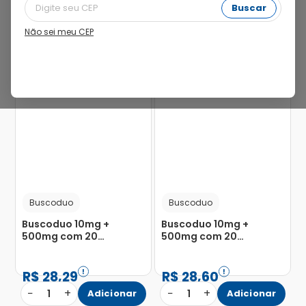
Buscar
Não sei meu CEP
25%
Buscoduo
Buscoduo
Buscoduo 10mg +
Buscoduo 10mg +
500mg com 20
500mg com 20
Comprimidos
Comprimidos
Revestidos
Revestidos
R$
28
,
29
R$
28
,
60
−
+
−
+
1
Adicionar
1
Adicionar