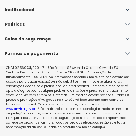
Institucional
Quem Somos
Políticas
Fale conosco
Política de Envio
Selos de segurança
Nossas lojas
Política de Privacidade e Segurança
Seja um franqueado
Formas de pagamento
Políticas de Trocas e Devoluções
Perguntas Frequentes - Faq
CNPJ 02.560.731/0001-17 - São Paulo - SP Avenida Guerino Oswaldo 313 -
Centro - Descalvado | Angelita Cirelli e CRF 58 013 | Autorização de
funcionamento - 0023473. As informações contidas neste site não devem ser
usadas para automedicação e não substituem, em hipótese alguma, as
orientações dadas pelo profissional da área médica. Somente o médico está
apto a diagnosticar qualquer problema de saúde e prescrever o tratamento
adequado. Ao persistirem os sintomas, um médico deverá ser consultado. Os
preços e promoções divulgados no site são válidos apenas para compras
feitas pela internet. Maiores esclarecimentos, consultar o site:
www.anvisa.gov.br
. A Farmais trabalha com as tecnologias mais avançadas
de proteção de dados, para que você possa realizar suas compras com
tranqüilidade. A privacidade e a segurança dos clientes são compromissos
da rede de drogarias Farmais. Todos os pedidos efetuados estão sujeitos à
confirmação da disponibilidade de produto em nosso estoque.