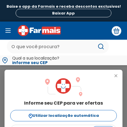
Baixe o app da Farmais e receba descontos exclusivos!
B
Baixar App
Qual a sua localização?
informe seu CEP
Buscoduo
+
buscoduo
Informe seu CEP para ver ofertas
2
produtos
Utilizar localização automática
Ordenar Por
relevância