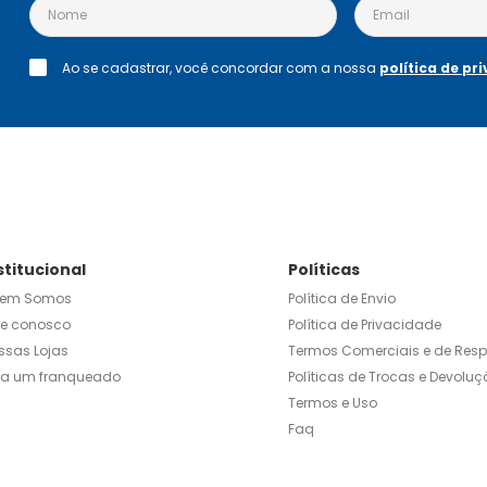
Ao se cadastrar, você concordar com a nossa
política de pr
stitucional
Políticas
em Somos
Política de Envio
le conosco
Política de Privacidade
ssas Lojas
Termos Comerciais e de Res
ja um franqueado
Políticas de Trocas e Devoluç
Termos e Uso
Faq