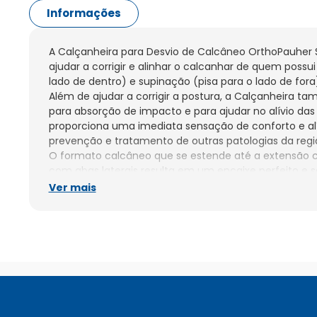
Informações
A Calçanheira para Desvio de Calcâneo OrthoPauher Sil
ajudar a corrigir e alinhar o calcanhar de quem possui
lado de dentro) e supinação (pisa para o lado de fora)
Além de ajudar a corrigir a postura, a Calçanheira tam
para absorção de impacto e para ajudar no alívio das d
proporciona uma imediata sensação de conforto e alív
prevenção e tratamento de outras patologias da regiã
O formato calcâneo que se estende até a extensão c
com abas laterais resulta em um encaixe perfeito e se
presentes na Calçanheira para desvio ajudam a dispe
Ver mais
eficiente a energia causada pelos impactos.

Pequena - calçado 33 ao 35.

Média - calçado 36 ao 40.

Grande - calçado 41 ao 44.

Embalagem contém 1 par de Calçanheiras.