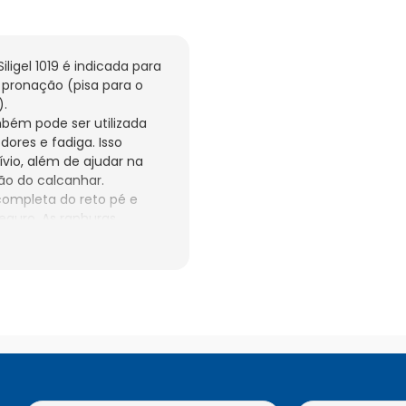
igel 1019 é indicada para 
 pronação (pisa para o 
.

bém pode ser utilizada 
ores e fadiga. Isso 
io, além de ajudar na 
o do calcanhar.

ompleta do reto pé e 
guro. As ranhuras 
rsar de maneira mais 