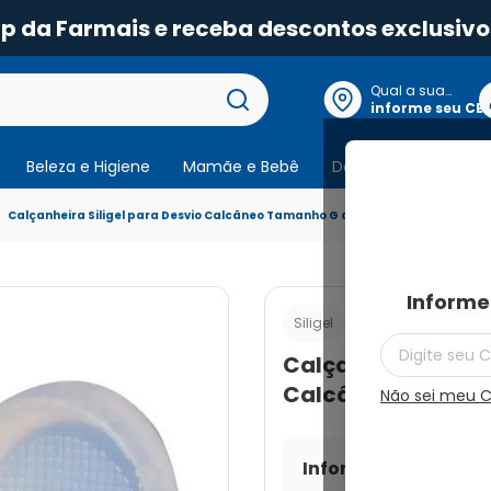
pp da Farmais e receba descontos exclusivo
Qual a sua
localização?
informe seu CE
Beleza e Higiene
Mamãe e Bebê
Dermocosmeticos
Calçanheira Siligel para Desvio Calcâneo Tamanho G com 1 Par
Informe
Cod.:
7898415018399
Siligel
Calçanheira Silige
Calcâneo Tamanho
Não sei meu 
Informe seu CEP par