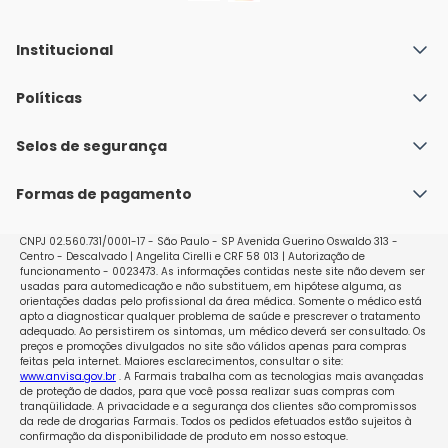
Institucional
Quem Somos
Políticas
Fale conosco
Política de Envio
Selos de segurança
Nossas lojas
Política de Privacidade e Segurança
Seja um franqueado
Formas de pagamento
Políticas de Trocas e Devoluções
Perguntas Frequentes - Faq
CNPJ 02.560.731/0001-17 - São Paulo - SP Avenida Guerino Oswaldo 313 -
Centro - Descalvado | Angelita Cirelli e CRF 58 013 | Autorização de
funcionamento - 0023473. As informações contidas neste site não devem ser
usadas para automedicação e não substituem, em hipótese alguma, as
orientações dadas pelo profissional da área médica. Somente o médico está
apto a diagnosticar qualquer problema de saúde e prescrever o tratamento
adequado. Ao persistirem os sintomas, um médico deverá ser consultado. Os
preços e promoções divulgados no site são válidos apenas para compras
feitas pela internet. Maiores esclarecimentos, consultar o site:
www.anvisa.gov.br
. A Farmais trabalha com as tecnologias mais avançadas
de proteção de dados, para que você possa realizar suas compras com
tranqüilidade. A privacidade e a segurança dos clientes são compromissos
da rede de drogarias Farmais. Todos os pedidos efetuados estão sujeitos à
confirmação da disponibilidade de produto em nosso estoque.