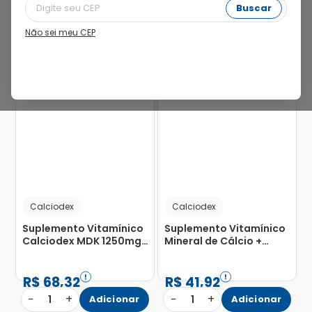
Buscar
Não sei meu CEP
12%
33%
Calciodex
Calciodex
Suplemento Vitamínico
Suplemento Vitamínico
Calciodex MDK 1250mg
Mineral de Cálcio +
com 60 Comprimidos
Vitamina D CalcioDex
500mg com 60
Cápsulas Gelatinosas
R$
68
,
32
R$
41
,
92
−
+
−
+
1
Adicionar
1
Adicionar