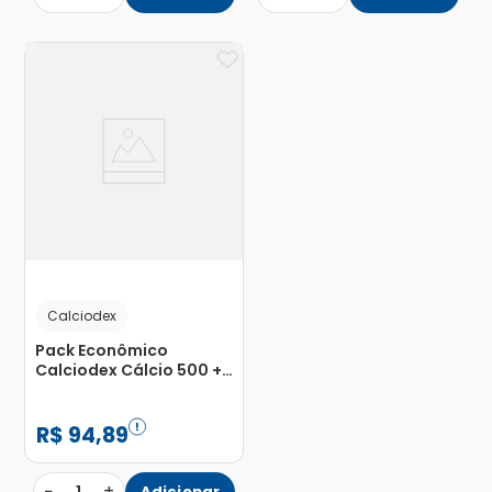
Calciodex
Pack Econômico
Calciodex Cálcio 500 +
D com 2 Unidades com
60 Cápsulas
R$
94
,
89
−
+
Adicionar