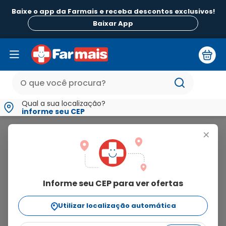
Baixe o app da Farmais e receba descontos exclusivos!
Baixar App
Qual a sua localização?
informe seu CEP
Calciodex
+
calciodex
Informe seu CEP para ver ofertas
7
produtos
Utilizar localização automática
Ordenar Por
relevância