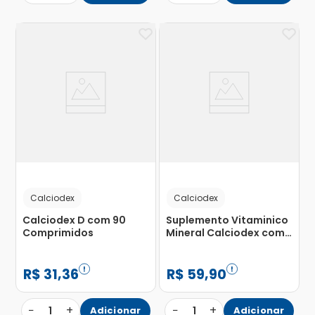
Calciodex
Calciodex
Calciodex D com 90
Suplemento Vitaminico
Comprimidos
Mineral Calciodex com
180 Comprimidos
R$
31
,
36
R$
59
,
90
−
+
−
+
1
Adicionar
1
Adicionar