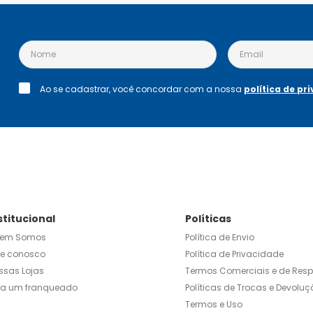
Ao se cadastrar, você concordar com a nossa
política de pr
stitucional
Políticas
em Somos
Política de Envio
le conosco
Política de Privacidade
ssas Lojas
Termos Comerciais e de Res
ja um franqueado
Políticas de Trocas e Devoluç
Termos e Uso