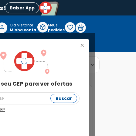
s!
Baixar App
Olá Visitante

Meus
P
Minha conta
pedidos
+
Reabilitação e Longevidade
relevância
ordenar por
 seu CEP para ver ofertas
Buscar
CEP