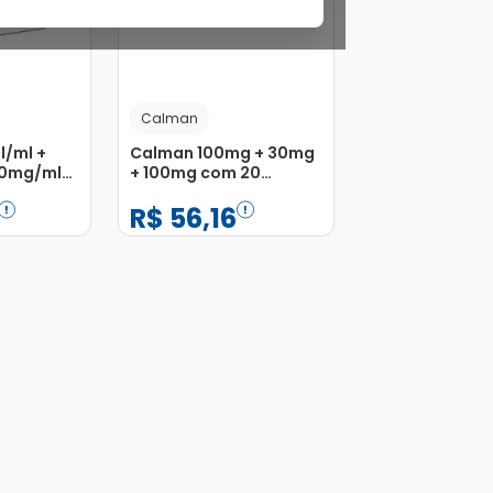
Calman
l/ml +
Calman 100mg + 30mg
50mg/ml
+ 100mg com 20
o Oral
Comprimidos
R$
56
,
16
Revestidos
−
+
1
Adicionar
Adicionar