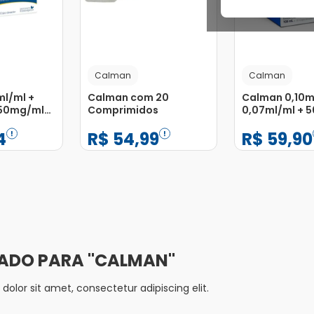
Calman
Calman
ml/ml +
Calman com 20
Calman 0,10m
 50mg/ml
Comprimidos
0,07ml/ml + 
so Oral
Solução de Us
4
R$
54
,
99
R$
59
,
90
l
Frasco 100ml
−
+
−
+
1
1
Adicionar
Adicionar
CALMAN
olor sit amet, consectetur adipiscing elit.