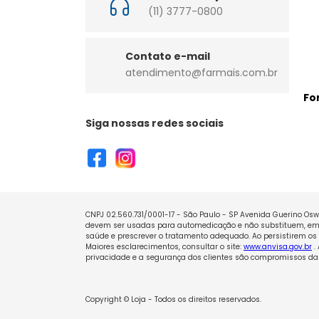
(11) 3777-0800
Contato e-mail
atendimento@farmais.com.br
Fo
Siga nossas redes sociais
CNPJ 02.560.731/0001-17 - São Paulo - SP Avenida Guerino Oswa
devem ser usadas para automedicação e não substituem, em h
saúde e prescrever o tratamento adequado. Ao persistirem os 
Maiores esclarecimentos, consultar o site:
www.anvisa.gov.br
.
privacidade e a segurança dos clientes são compromissos da 
Copyright © Loja - Todos os direitos reservados.