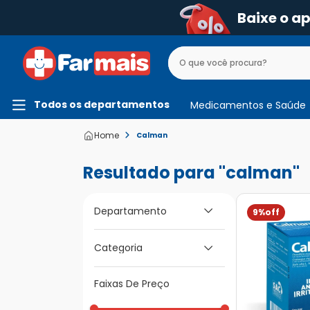
Baixe o a
Todos os departamentos
Medicamentos e Saúde
Calman
calman
Departamento
9%
Medicamentos e
Categoria
Saúde
Medicamentos de A
Faixas De Preço
a Z