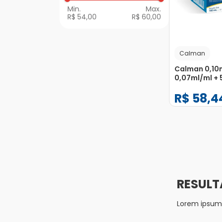
R$ 54,00
R$ 60,00
Calman
Calman 0,10
0,07ml/ml +
Solução de U
R$
58
,
4
Frasco 100m
−
+
1
Lorem ipsum d