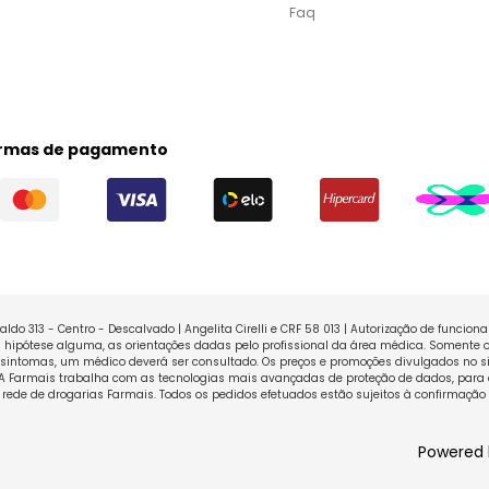
Faq
rmas de pagamento
ldo 313 - Centro - Descalvado | Angelita Cirelli e CRF 58 013 | Autorização de funcio
ipótese alguma, as orientações dadas pelo profissional da área médica. Somente o
sintomas, um médico deverá ser consultado. Os preços e promoções divulgados no sit
 A Farmais trabalha com as tecnologias mais avançadas de proteção de dados, para 
rede de drogarias Farmais. Todos os pedidos efetuados estão sujeitos à confirmação
Powered 