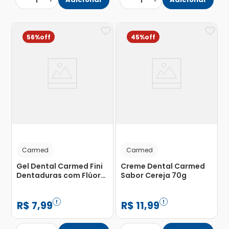
1
1
56%
45%
Carmed
Carmed
Gel Dental Carmed Fini
Creme Dental Carmed
Dentaduras com Flúor
Sabor Cereja 70g
70g
R$
7
,
99
R$
11
,
99