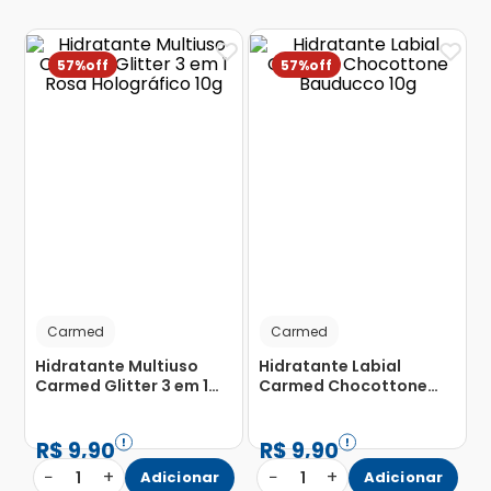
57%
57%
Carmed
Carmed
Hidratante Multiuso
Hidratante Labial
Carmed Glitter 3 em 1
Carmed Chocottone
Rosa Holográfico 10g
Bauducco 10g
R$
9
,
90
R$
9
,
90
−
+
−
+
1
Adicionar
1
Adicionar