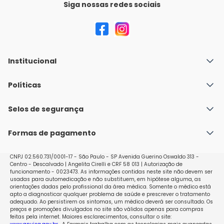
Siga nossas redes sociais
Institucional
Quem Somos
Políticas
Fale conosco
Política de Envio
Selos de segurança
Nossas lojas
Política de Privacidade e Segurança
Seja um franqueado
Formas de pagamento
Políticas de Trocas e Devoluções
Perguntas Frequentes - Faq
CNPJ 02.560.731/0001-17 - São Paulo - SP Avenida Guerino Oswaldo 313 -
Centro - Descalvado | Angelita Cirelli e CRF 58 013 | Autorização de
funcionamento - 0023473. As informações contidas neste site não devem ser
usadas para automedicação e não substituem, em hipótese alguma, as
orientações dadas pelo profissional da área médica. Somente o médico está
apto a diagnosticar qualquer problema de saúde e prescrever o tratamento
adequado. Ao persistirem os sintomas, um médico deverá ser consultado. Os
preços e promoções divulgados no site são válidos apenas para compras
feitas pela internet. Maiores esclarecimentos, consultar o site: