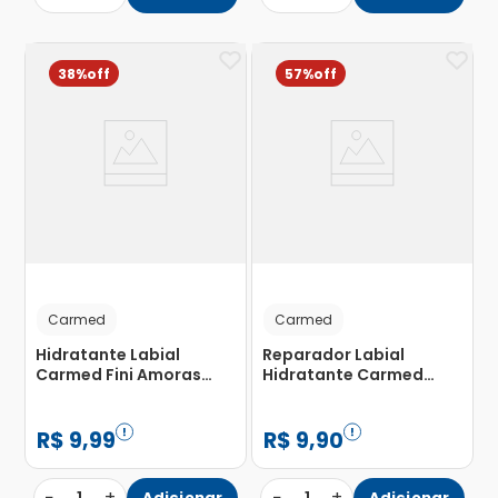
38%
57%
Carmed
Carmed
Hidratante Labial
Reparador Labial
Carmed Fini Amoras
Hidratante Carmed
Claro 10g
Ácido Hialurônico 10g
R$
9
,
99
R$
9
,
90
−
+
−
+
Adicionar
Adicionar