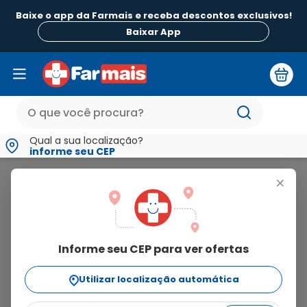
Baixe o app da Farmais e receba descontos exclusivos!
B
Baixar App
Qual a sua localização?
informe seu CEP
Carmed
+
carmed
Informe seu CEP para ver ofertas
59
produtos
Utilizar localização automática
Ordenar Por
relevância