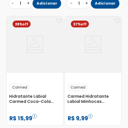
−
+
−
+
1
Adicionar
1
Adicionar
38%
37%
Carmed
Carmed
Hidratante Labial
Carmed Hidratante
Carmed Coca-Cola
Labial Minhocas
Vermelho 10g
Azedinhas 10g
R$
15
,
99
R$
9
,
99