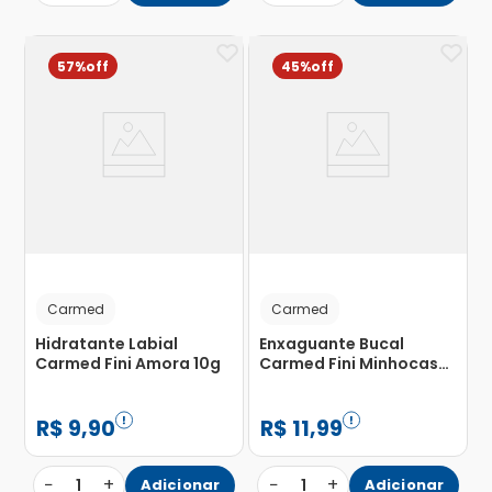
57%
45%
Carmed
Carmed
Hidratante Labial
Enxaguante Bucal
Carmed Fini Amora 10g
Carmed Fini Minhocas
250ml
R$
9
,
90
R$
11
,
99
−
+
−
+
1
Adicionar
1
Adicionar