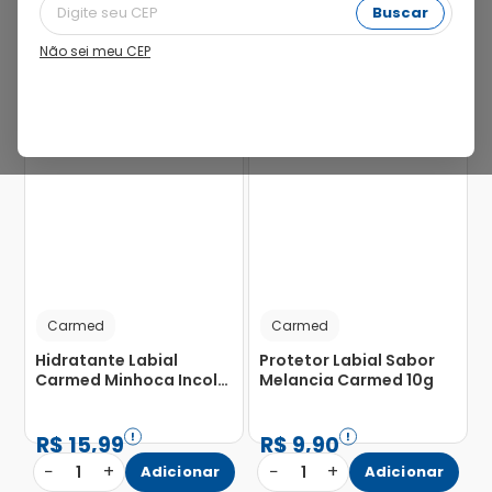
Buscar
Não sei meu CEP
22%
57%
Carmed
Carmed
Hidratante Labial
Protetor Labial Sabor
Carmed Minhoca Incolor
Melancia Carmed 10g
10g
R$
15
,
99
R$
9
,
90
−
+
−
+
1
Adicionar
1
Adicionar