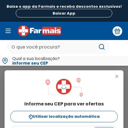
Baixe o app da Farmais e receba descontos exclusivos!
Baixar App
Qual a sua localização?
informe seu CEP
Ceci
+
ceci
Informe seu CEP para ver ofertas
2
produtos
Utilizar localização automática
Ordenar Por
relevância