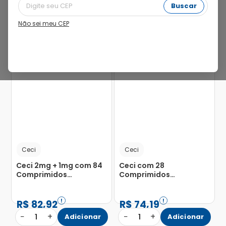
Buscar
Não sei meu CEP
30%
Ceci
Ceci
Ceci 2mg + 1mg com 84
Ceci com 28
Comprimidos
Comprimidos
Revestidos
Revestidos
R$
82
,
92
R$
74
,
19
−
+
−
+
1
Adicionar
1
Adicionar