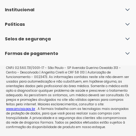
Institucional
Quem Somos
Políticas
Fale conosco
Política de Envio
Selos de segurança
Nossas lojas
Política de Privacidade e Segurança
Seja um franqueado
Formas de pagamento
Políticas de Trocas e Devoluções
Perguntas Frequentes - Faq
CNPJ 02.560.731/0001-17 - São Paulo - SP Avenida Guerino Oswaldo 313 -
Centro - Descalvado | Angelita Cirelli e CRF 58 013 | Autorização de
funcionamento - 0023473. As informações contidas neste site não devem ser
usadas para automedicação e não substituem, em hipótese alguma, as
orientações dadas pelo profissional da área médica. Somente o médico está
apto a diagnosticar qualquer problema de saúde e prescrever o tratamento
adequado. Ao persistirem os sintomas, um médico deverá ser consultado. Os
preços e promoções divulgados no site são válidos apenas para compras
feitas pela internet. Maiores esclarecimentos, consultar o site:
www.anvisa.gov.br
. A Farmais trabalha com as tecnologias mais avançadas
de proteção de dados, para que você possa realizar suas compras com
tranqüilidade. A privacidade e a segurança dos clientes são compromissos
da rede de drogarias Farmais. Todos os pedidos efetuados estão sujeitos à
confirmação da disponibilidade de produto em nosso estoque.