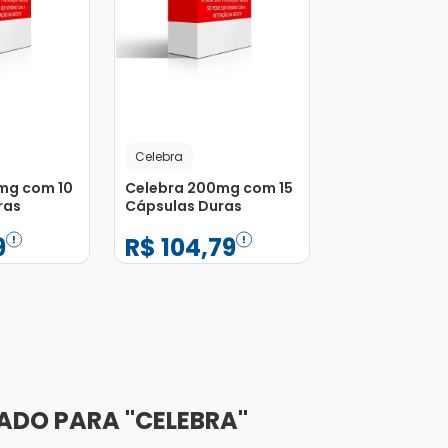
Celebra
mg com 10
Celebra 200mg com 15
ras
Cápsulas Duras
9
R$
104
,
79
−
+
1
Adicionar
Adicionar
CELEBRA