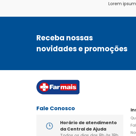
Lorem ipsum d
Receba nossas
novidades e promoções
Fale Conosco
In
Qu
Horário de atendimento
Fa
da Central de Ajuda
No
Todos os dias das 8h às 18h