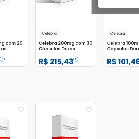
Celebra
Celebra
mg com 20
Celebra 200mg com 30
Celebra 100m
ras
Cápsulas Duras
Cápsulas Dur
R$
215
,
43
R$
101
,
4
−
+
−
+
1
1
Adicionar
Adicionar