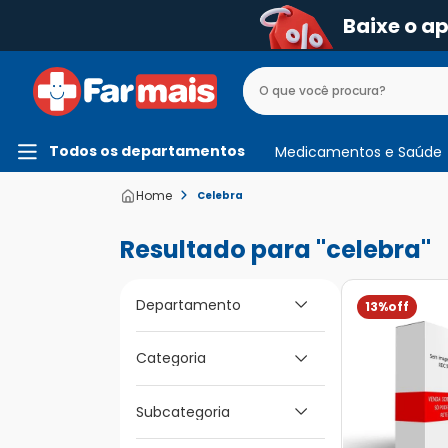
Baixe o a
Todos os departamentos
Medicamentos e Saúde
Celebra
celebra
Departamento
13%
Medicamentos e
Categoria
Saúde
Dor e Febre e
Subcategoria
Inflamação
Medicamentos de A