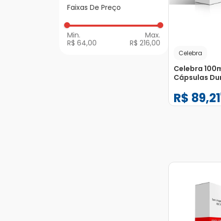
Anti-inflamatórios
a Z
Faixas De Preço
de Uso Geral
R$ 64,00
R$ 216,00
Celebra
Celebra 100
Cápsulas Du
R$
89
,
21
−
+
1