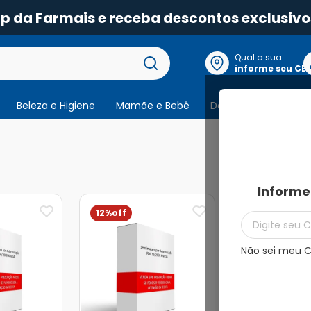
pp da Farmais e receba descontos exclusivo
Qual a sua
localização?
informe seu CE
Beleza e Higiene
Mamãe e Bebê
Dermocosmeticos
6
produtos
Informe
12%
Não sei meu 