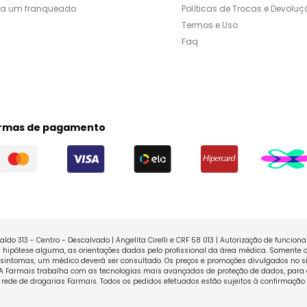
ja um franqueado
Políticas de Trocas e Devoluç
Termos e Uso
Faq
rmas de pagamento
ldo 313 - Centro - Descalvado | Angelita Cirelli e CRF 58 013 | Autorização de funcio
ipótese alguma, as orientações dadas pelo profissional da área médica. Somente o
sintomas, um médico deverá ser consultado. Os preços e promoções divulgados no sit
 A Farmais trabalha com as tecnologias mais avançadas de proteção de dados, para 
rede de drogarias Farmais. Todos os pedidos efetuados estão sujeitos à confirmação