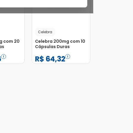
Celebra
g com 20
Celebra 200mg com 10
as
Cápsulas Duras
6
R$
64
,
32
−
+
1
Adicionar
Adicionar