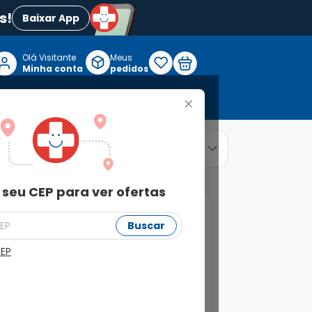
s!
Baixar App
Olá Visitante

Meus
P
Minha conta
pedidos
+
Reabilitação e Longevidade
relevância
ordenar por
 seu CEP para ver ofertas
Buscar
CEP