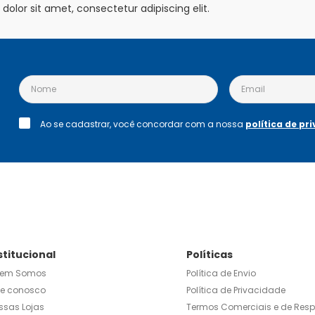
olor sit amet, consectetur adipiscing elit.
Ao se cadastrar, você concordar com a nossa
política de pr
stitucional
Políticas
em Somos
Política de Envio
le conosco
Política de Privacidade
ssas Lojas
Termos Comerciais e de Res