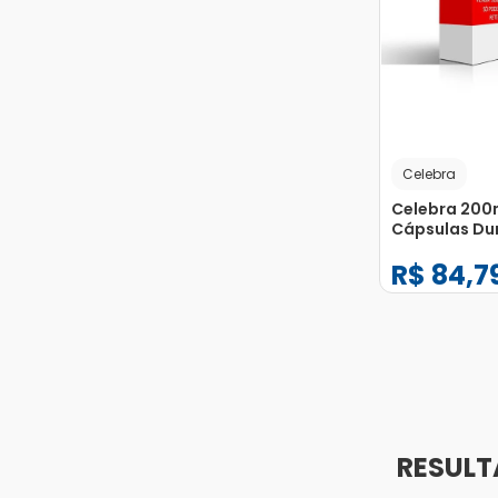
Celebra
Celebra 200
Cápsulas Du
R$
84
,
7
−
+
1