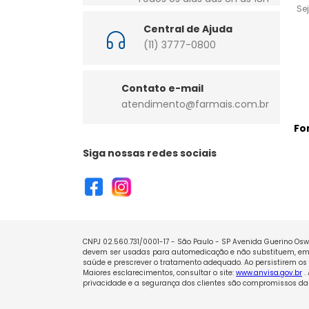
Se
Central de Ajuda
(11) 3777-0800
Contato e-mail
atendimento@farmais.com.br
Fo
Siga nossas redes sociais
CNPJ 02.560.731/0001-17 - São Paulo - SP Avenida Guerino Oswa
devem ser usadas para automedicação e não substituem, em h
saúde e prescrever o tratamento adequado. Ao persistirem os 
Maiores esclarecimentos, consultar o site:
www.anvisa.gov.br
.
privacidade e a segurança dos clientes são compromissos da 