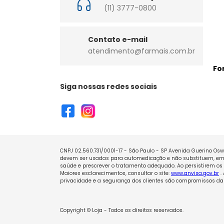
(11) 3777-0800
Contato e-mail
atendimento@farmais.com.br
Fo
Siga nossas redes sociais
CNPJ 02.560.731/0001-17 - São Paulo - SP Avenida Guerino Oswa
devem ser usadas para automedicação e não substituem, em h
saúde e prescrever o tratamento adequado. Ao persistirem os 
Maiores esclarecimentos, consultar o site:
www.anvisa.gov.br
.
privacidade e a segurança dos clientes são compromissos da 
Copyright © Loja - Todos os direitos reservados.