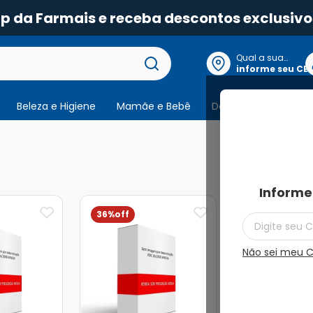
pp da Farmais e receba descontos exclusivo
Qual a sua
localização?
informe seu CE
Beleza e Higiene
Mamãe e Bebê
Dermocosmeticos
2
produtos
Informe
36%
Não sei meu 