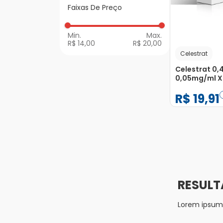
Anti-inflamatórios
Faixas De Preço
de Uso Geral
R$ 14,00
R$ 20,00
Celestrat
Celestrat 0,
0,05mg/ml 
Frasco 120ml
R$
19
,
91
−
+
1
Lorem ipsum d