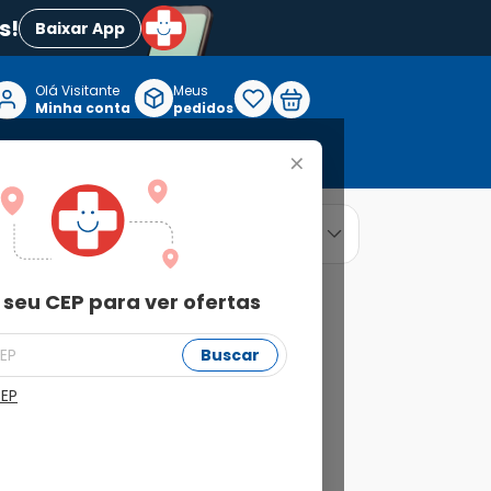
s!
Baixar App
Olá Visitante

Meus
P
Minha conta
pedidos
+
Reabilitação e Longevidade
relevância
ordenar por
 seu CEP para ver ofertas
Buscar
CEP