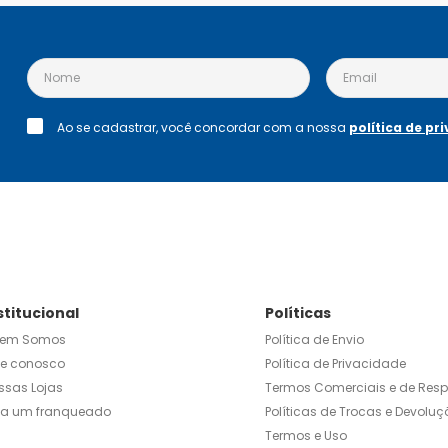
Ao se cadastrar, você concordar com a nossa
política de pr
stitucional
Políticas
em Somos
Política de Envio
le conosco
Política de Privacidade
ssas Lojas
Termos Comerciais e de Res
ja um franqueado
Políticas de Trocas e Devoluç
Termos e Uso