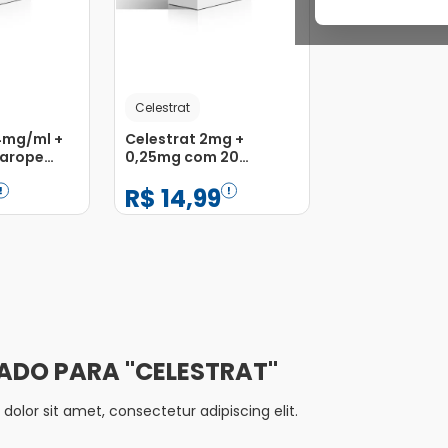
Celestrat
4mg/ml +
Celestrat 2mg +
Xarope
0,25mg com 20
Comprimidos
R$
14
,
99
−
+
1
Adicionar
Adicionar
CELESTRAT
olor sit amet, consectetur adipiscing elit.