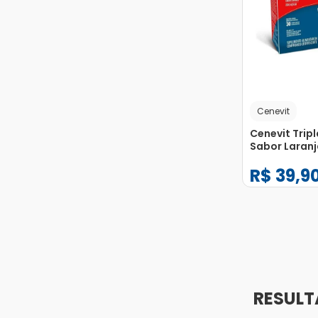
Cenevit
Cenevit Trip
Sabor Laran
Comprimido
R$
39
,
9
Efervescente
−
+
1