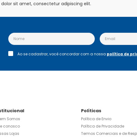
olor sit amet, consectetur adipiscing elit.
Ao se cadastrar, você concordar com a nossa
política de pr
stitucional
Políticas
em Somos
Política de Envio
le conosco
Política de Privacidade
ssas Lojas
Termos Comerciais e de Res