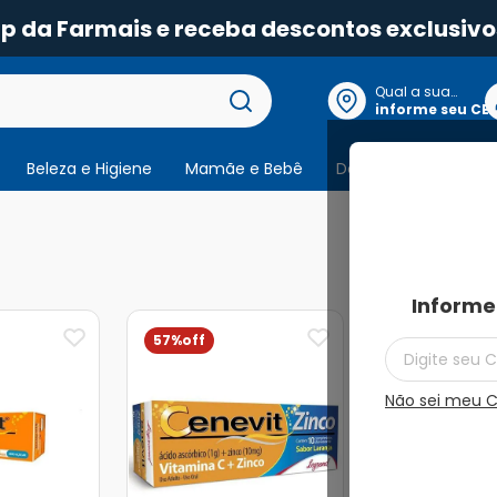
pp da Farmais e receba descontos exclusivo
Qual a sua
localização?
informe seu CE
Beleza e Higiene
Mamãe e Bebê
Dermocosmeticos
6
produtos
Informe
57%
Não sei meu 