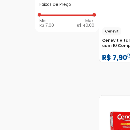
Vitaminas e Nutrição
Faixas De Preço
Multivitamínico
R$ 7,00
R$ 40,00
Cenevit
Cenevit Vita
com 10 Comp
Efervescente
R$
7
,
90
−
+
1