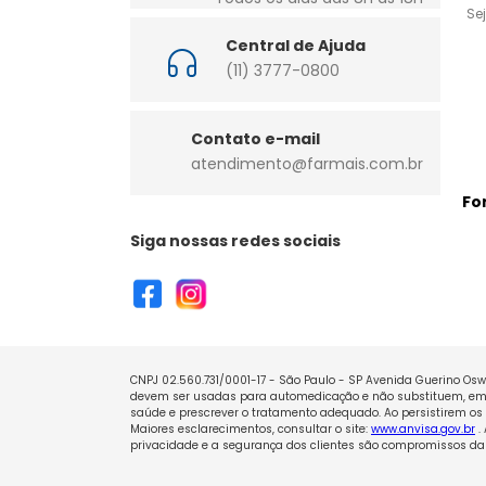
Se
Central de Ajuda
(11) 3777-0800
Contato e-mail
atendimento@farmais.com.br
Fo
Siga nossas redes sociais
CNPJ 02.560.731/0001-17 - São Paulo - SP Avenida Guerino Oswa
devem ser usadas para automedicação e não substituem, em h
saúde e prescrever o tratamento adequado. Ao persistirem os 
Maiores esclarecimentos, consultar o site:
www.anvisa.gov.br
.
privacidade e a segurança dos clientes são compromissos da 