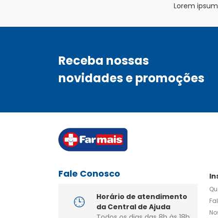
Lorem ipsum d
Receba nossas
novidades e promoções
Fale Conosco
In
Qu
Horário de atendimento
Fa
da Central de Ajuda
No
Todos os dias das 8h às 18h