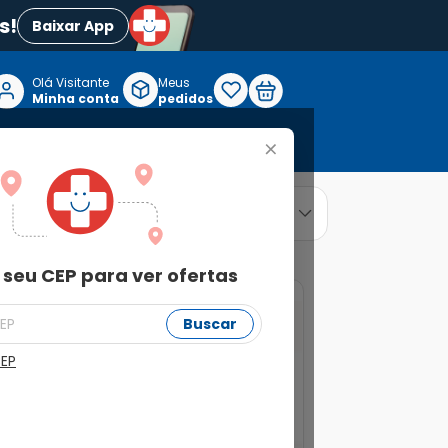
s!
Baixar App
Olá Visitante

Meus
P
Minha conta
pedidos
+
Reabilitação e Longevidade
relevância
ordenar por
 seu CEP para ver ofertas
13%
Buscar
CEP