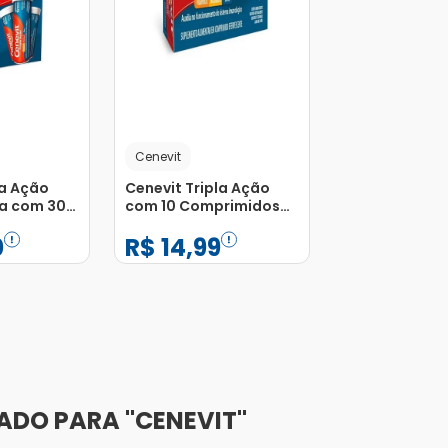
Cenevit
la Ação
Cenevit Tripla Ação
ja com 30
com 10 Comprimidos
s
Efervecentes
0
R$
14
,
99
s
−
+
1
Adicionar
Adicionar
CENEVIT