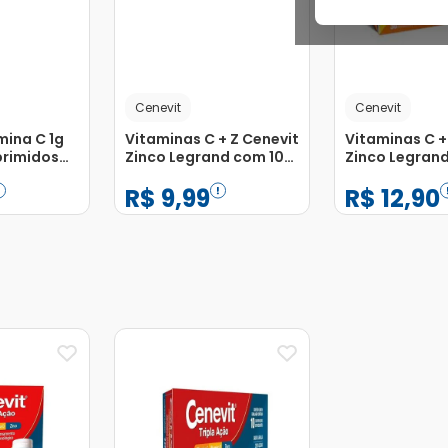
Cenevit
Cenevit
mina C 1g
Vitaminas C + Z Cenevit
Vitaminas C +
rimidos
Zinco Legrand com 10
Zinco Legran
s
Comprimidos
Comprimidos
R$
9
,
99
R$
12
,
90
Efervescentes
Efervescente
−
+
−
+
1
1
Adicionar
Adicionar