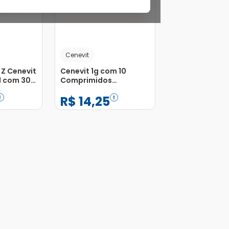
Cenevit
 Z Cenevit
Cenevit 1g com 10
d com 30
Comprimidos
Efervescentes
R$
14
,
25
s
−
+
1
Adicionar
Adicionar