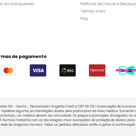
ja um franqueado
Políticas de Trocas e Devoluç
Termos e Uso
Faq
rmas de pagamento
ldo 313 - Centro - Descalvado | Angelita Cirelli e CRF 58 013 | Autorização de funcio
ipótese alguma, as orientações dadas pelo profissional da área médica. Somente o
sintomas, um médico deverá ser consultado. Os preços e promoções divulgados no sit
 A Farmais trabalha com as tecnologias mais avançadas de proteção de dados, para 
rede de drogarias Farmais. Todos os pedidos efetuados estão sujeitos à confirmação