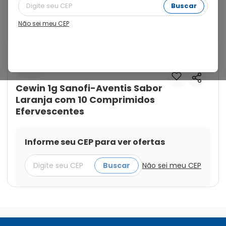
organismo em caso de deficiência. A vitamina C 
Buscar
contribui para o funcionamento do sistema 
imunológico, tem ação antioxidante, além de auxiliar 
Não sei meu CEP
em processos de cicatrização.
Cod.:
7891058001520
Cewin
Cewin 1g Sanofi-Aventis Sabor
Laranja com 10 Comprimidos
Efervescentes
Informe seu CEP para ver ofertas
Buscar
Não sei meu CEP