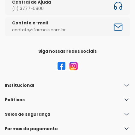
Central de Ajuda
(11) 3777-0800
Contato e-mail
contato@farmais.com.br
Siga nossas redes sociais
Institucional
Quem Somos
Políticas
Fale conosco
Política de Envio
Selos de segurança
Nossas lojas
Política de Privacidade e Segurança
Seja um franqueado
Formas de pagamento
Políticas de Trocas e Devoluções