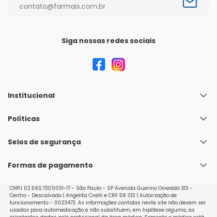
contato@farmais.com.br
Siga nossas redes sociais
Institucional
Quem Somos
Políticas
Fale conosco
Política de Envio
Selos de segurança
Nossas lojas
Política de Privacidade e Segurança
Seja um franqueado
Formas de pagamento
Políticas de Trocas e Devoluções
Perguntas Frequentes - Faq
CNPJ 02.560.731/0001-17 - São Paulo - SP Avenida Guerino Oswaldo 313 -
Centro - Descalvado | Angelita Cirelli e CRF 58 013 | Autorização de
funcionamento - 0023473. As informações contidas neste site não devem ser
usadas para automedicação e não substituem, em hipótese alguma, as