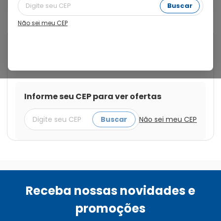
20ml
Buscar
Não sei meu CEP
Cod.:
7897595900708
Cewin
Cewin 200mg/ml Solução de
Uso Oral 20ml
Informe seu CEP para ver ofertas
Buscar
Não sei meu CEP
Receba nossas novidades e
promoções