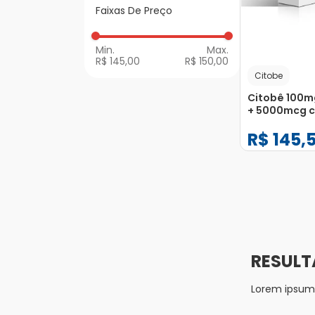
Faixas De Preço
Multivitamínico
R$ 145,00
R$ 150,00
Citobe
Citobê 100m
+ 5000mcg 
Comprimido
R$
145
,
−
+
1
Lorem ipsum d