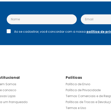
Ao se cadastrar, você concordar com a nossa
política de pr
stitucional
Políticas
em Somos
Política de Envio
le conosco
Política de Privacidade
ssas Lojas
Termos Comerciais e de Res
ja um franqueado
Políticas de Trocas e Devoluç
Termos e Uso