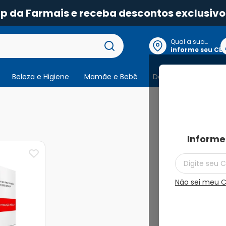
pp da Farmais e receba descontos exclusivo
Qual a sua
localização?
informe seu CE
Beleza e Higiene
Mamãe e Bebê
Dermocosmeticos
1
produto
Informe
Não sei meu 