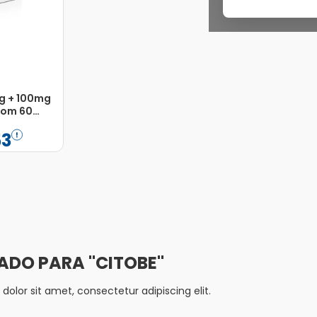
g + 100mg
com 60
s
53
Adicionar
CITOBE
olor sit amet, consectetur adipiscing elit.