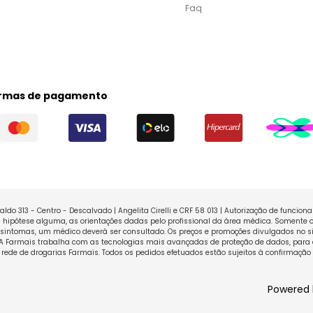
Faq
rmas de pagamento
ldo 313 - Centro - Descalvado | Angelita Cirelli e CRF 58 013 | Autorização de funcio
ipótese alguma, as orientações dadas pelo profissional da área médica. Somente o
sintomas, um médico deverá ser consultado. Os preços e promoções divulgados no sit
 A Farmais trabalha com as tecnologias mais avançadas de proteção de dados, para 
rede de drogarias Farmais. Todos os pedidos efetuados estão sujeitos à confirmação
Powered 