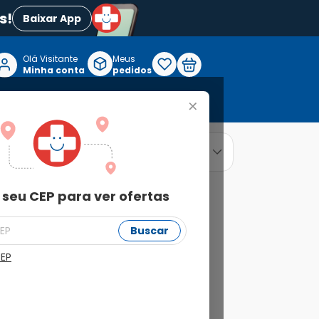
s!
Baixar App
Olá Visitante

Meus
P
Minha conta
pedidos
+
Reabilitação e Longevidade
relevância
ordenar por
 seu CEP para ver ofertas
Buscar
CEP