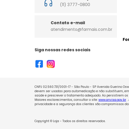
(11) 3777-0800
Contato e-mail
atendimento@farmais.com.br
Fo
Siga nossas redes sociais
CNPJ 02.560.731/0001-17 - São Paulo - SP Avenida Guerino Oswa
devem ser usadas para automedicação e não substituem, em h
saúde e prescrever o tratamento adequado. Ao persistirem os 
Maiores esclarecimentos, consultar o site:
www.anvisa.gov.br
.
privacidade e a segurança dos clientes são compromissos da 
Copyright © Loja - Todos os direitos reservados.