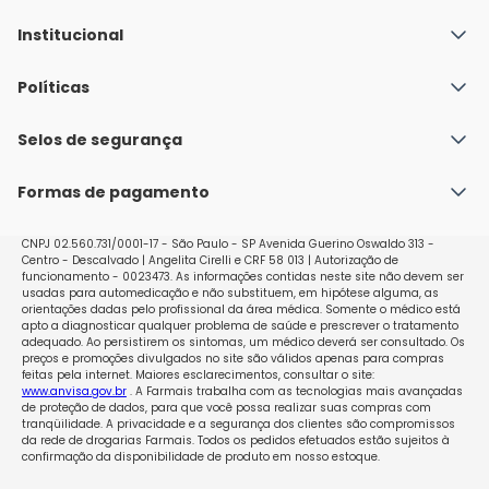
Institucional
Quem Somos
Políticas
Fale conosco
Política de Envio
Selos de segurança
Nossas lojas
Política de Privacidade e Segurança
Seja um franqueado
Formas de pagamento
Políticas de Trocas e Devoluções
Perguntas Frequentes - Faq
CNPJ 02.560.731/0001-17 - São Paulo - SP Avenida Guerino Oswaldo 313 -
Centro - Descalvado | Angelita Cirelli e CRF 58 013 | Autorização de
funcionamento - 0023473. As informações contidas neste site não devem ser
usadas para automedicação e não substituem, em hipótese alguma, as
orientações dadas pelo profissional da área médica. Somente o médico está
apto a diagnosticar qualquer problema de saúde e prescrever o tratamento
adequado. Ao persistirem os sintomas, um médico deverá ser consultado. Os
preços e promoções divulgados no site são válidos apenas para compras
feitas pela internet. Maiores esclarecimentos, consultar o site:
www.anvisa.gov.br
. A Farmais trabalha com as tecnologias mais avançadas
de proteção de dados, para que você possa realizar suas compras com
tranqüilidade. A privacidade e a segurança dos clientes são compromissos
da rede de drogarias Farmais. Todos os pedidos efetuados estão sujeitos à
confirmação da disponibilidade de produto em nosso estoque.