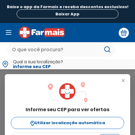
Baixe o app da Farmais e receba descontos exclusivos!
Baixar App
Qual a sua localização?
informe seu CEP
Colidis
+
colidis
Informe seu CEP para ver ofertas
2
produtos
Utilizar localização automática
Ordenar Por
relevância