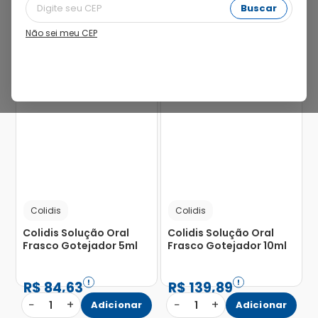
Buscar
Não sei meu CEP
19%
Colidis
Colidis
Colidis Solução Oral
Colidis Solução Oral
Frasco Gotejador 5ml
Frasco Gotejador 10ml
R$
84
,
63
R$
139
,
89
−
+
−
+
1
Adicionar
1
Adicionar