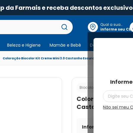
pp da Farmais e receba descontos exclusivo
Qual a sua
localização?
informe seu CE
Beleza e Higiene
Mamãe e Bebê
Dermocosmeticos
Coloração Biocolor Kit Creme Mini 3.0 Castanho Escuro Chique
Informe
Cod.:
7891350033
Biocolor
Coloração Biocolor
Castanho Escuro 
Não sei meu 
Informe seu CEP par