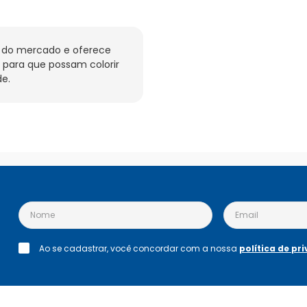
 do mercado e oferece 
 para que possam colorir 
e.
Ao se cadastrar, você concordar com a nossa
política de pr