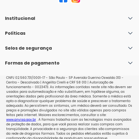
Institucional
Quem Somos
Políticas
Fale conosco
Política de Envio
Selos de segurança
Nossas lojas
Política de Privacidade e Segurança
Seja um franqueado
Formas de pagamento
Políticas de Trocas e Devoluções
Perguntas Frequentes - Faq
CNPJ 02.560.731/0001-17 - São Paulo - SP Avenida Guerino Oswaldo 313 -
Centro - Descalvado | Angelita Cirelli e CRF 58 013 | Autorização de
funcionamento - 0023473. As informações contidas neste site não devem ser
usadas para automedicação e não substituem, em hipótese alguma, as
orientações dadas pelo profissional da área médica. Somente o médico está
apto a diagnosticar qualquer problema de saúde e prescrever o tratamento
adequado. Ao persistirem os sintomas, um médico deverá ser consultado. Os
preços e promoções divulgados no site são válidos apenas para compras
feitas pela internet. Maiores esclarecimentos, consultar o site:
www.anvisa.gov.br
. A Farmais trabalha com as tecnologias mais avançadas
de proteção de dados, para que você possa realizar suas compras com
tranqüilidade. A privacidade e a segurança dos clientes são compromissos
da rede de drogarias Farmais. Todos os pedidos efetuados estão sujeitos à
confirmação da disponibilidade de produto em nosso estoque.