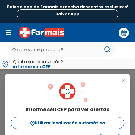
Baixe o app da Farmais e receba descontos exclusivos!
Baixar App
Qual a sua localização?
informe seu CEP
Colpotrofine
+
colpotrofine
Informe seu CEP para ver ofertas
1
produto
Utilizar localização automática
Ordenar Por
relevância