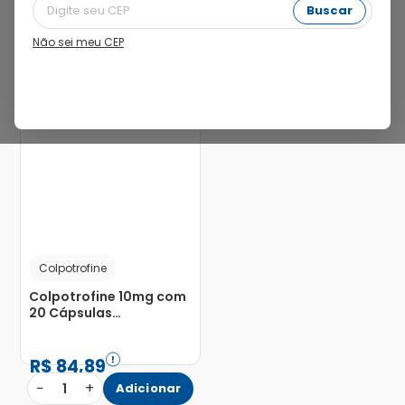
Buscar
Não sei meu CEP
Colpotrofine
Colpotrofine 10mg com
20 Cápsulas
Gelatinosas Moles
R$
84
,
89
−
+
1
Adicionar