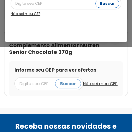
nutricional para pessoas acima dos 50 anos 
Buscar
aproveitarem a melhor fase da vida com saúde e 
disposição.
Não sei meu CEP
Cod.:
7891000243015
Nutren
Complemento Alimentar Nutren
Senior Chocolate 370g
Informe seu CEP para ver ofertas
Buscar
Não sei meu CEP
Receba nossas novidades e