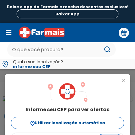
Baixe o app da Farmais e receba descontos exclusivos!
Baixar App
Qual a sua localização?
informe seu CEP
Fitness e Vida Saudável
Vitaminas e Nutrição
Complemento
+
Informe seu CEP para ver ofertas
Informações
Utilizar localização automática
Nutren senior sabor chocolate é um suplemento 