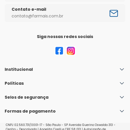
Contato e-mail
contato@farmais.com.br
Siga nossas redes sociais
Institucional
Quem Somos
Políticas
Fale conosco
Política de Envio
Selos de segurança
Nossas lojas
Política de Privacidade e Segurança
Seja um franqueado
Formas de pagamento
Políticas de Trocas e Devoluções
Perguntas Frequentes - Faq
CNPJ 02.560.731/0001-17 - São Paulo - SP Avenida Guerino Oswaldo 313 -
Centro - Descalvado | Angelita Cirelli e CRF 58 013 | Autorização de