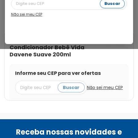
a linha Bebê Vida, produzida com ingredientes naturais, 
Buscar
a base de Extrato Natural de Aveia e com fragrância 
suave que remete conforto e proteção.
Não sei meu CEP
Cod.:
7898489514520
Davene
Condicionador Bebê Vida
Davene Suave 200ml
Informe seu CEP para ver ofertas
Buscar
Não sei meu CEP
Receba nossas novidades e