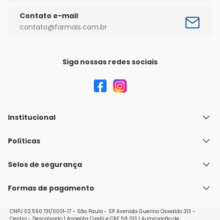
Contato e-mail
contato@farmais.com.br
Siga nossas redes sociais
Institucional
Quem Somos
Políticas
Fale conosco
Política de Envio
Selos de segurança
Nossas lojas
Política de Privacidade e Segurança
Seja um franqueado
Formas de pagamento
Políticas de Trocas e Devoluções
Perguntas Frequentes - Faq
CNPJ 02.560.731/0001-17 - São Paulo - SP Avenida Guerino Oswaldo 313 -
Centro - Descalvado | Angelita Cirelli e CRF 58 013 | Autorização de