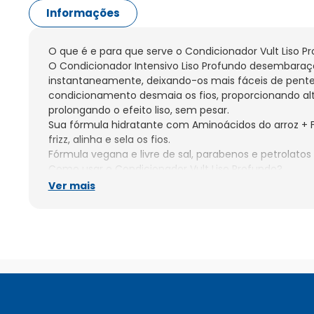
Informações
O que é e para que serve o Condicionador Vult Liso Pr
O Condicionador Intensivo Liso Profundo desembaraça 
instantaneamente, deixando-os mais fáceis de pentea
condicionamento desmaia os fios, proporcionando alt
prolongando o efeito liso, sem pesar.

Sua fórmula hidratante com Aminoácidos do arroz + 
frizz, alinha e sela os fios.

Fórmula vegana e livre de sal, parabenos e petrolatos 
Como usar o Condicionador Vult Liso Profundo?

Durante o banho, aplique o condicionador no cabelo 
Ver mais
comprimento e nas pontas.

Deixe agir por um minuto e depois enxágue.

Advertências

Uso externo.

Não ingerir.

Evite contato com os olhos e mucosas. Caso ocorra,
abundância.

Se houver irritação, suspenda o uso imediatamente e 