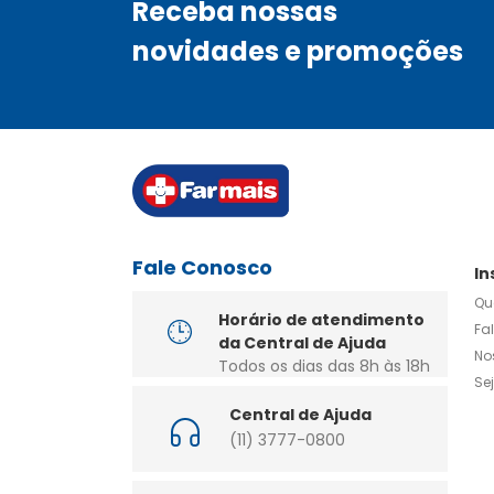
médica.

Receba nossas
Conserve em local seco e arejado ao abrigo da luz.

novidades e promoções
Mantenha fora do alcance das crianças e de animais
Fale Conosco
In
Qu
Horário de atendimento
Fa
da Central de Ajuda
No
Todos os dias das 8h às 18h
Se
Central de Ajuda
(11) 3777-0800