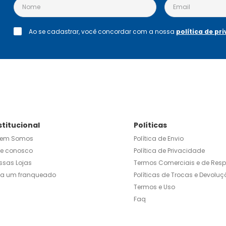
 domésticos.
Ao se cadastrar, você concordar com a nossa
política de pr
stitucional
Políticas
em Somos
Política de Envio
le conosco
Política de Privacidade
ssas Lojas
Termos Comerciais e de Res
ja um franqueado
Políticas de Trocas e Devoluç
Termos e Uso
Faq