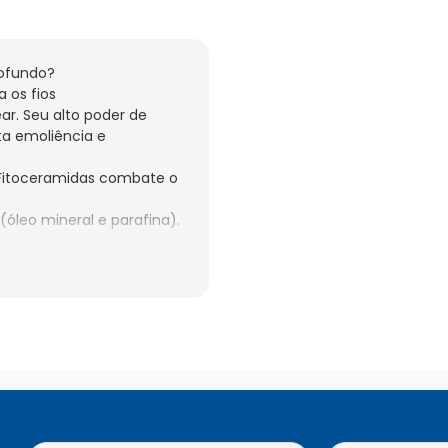
ofundo?

os fios 
r. Seu alto poder de 
a emoliência e 
Fitoceramidas combate o 
(óleo mineral e parafina).

úmido, em todo o 
 lave com água em 
procure orientação 