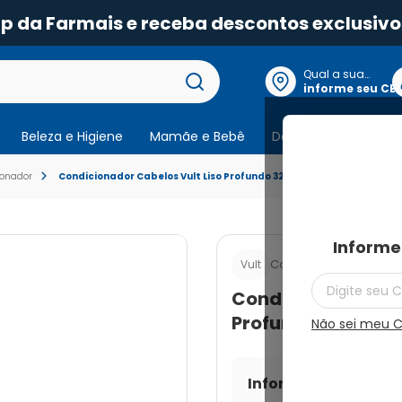
pp da Farmais e receba descontos exclusivo
Qual a sua
localização?
informe seu CE
Beleza e Higiene
Mamãe e Bebê
Dermocosmeticos
ionador
Condicionador Cabelos Vult Liso Profundo 325ml
Informe
Cod.:
7899852025506
Vult
Condicionador Cab
Profundo 325ml
Não sei meu 
Informe seu CEP par