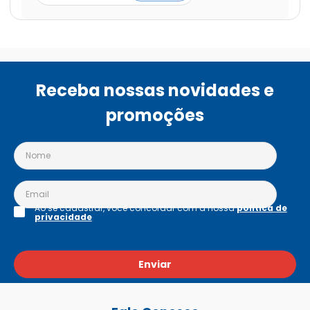
Corante Ci 19140 (Amarelo De Tartrazina), 
Methylisothiazolinone (Metilisotiazolinona), Corante Ci 
17200 (Vermelho 33).
Receba nossas novidades e
promoções
Ao se cadastrar, você concordar com a nossa
política de
privacidade
Enviar