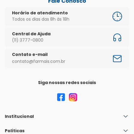
Fale Conosco
Horário de atendimento
Todos os dias das 8h às 18h
Central de Ajuda
(11) 3777-0800
Contato e-mail
contato@farmais.com.br
Siga nossas redes sociais
Institucional
Quem Somos
Políticas