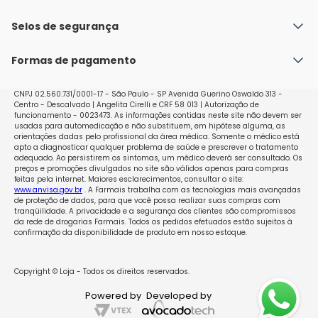
Fale conosco
Política de Envio
Selos de segurança
Nossas lojas
Política de Privacidade e Segurança
Seja um franqueado
Formas de pagamento
Políticas de Trocas e Devoluções
Perguntas Frequentes - Faq
CNPJ 02.560.731/0001-17 - São Paulo - SP Avenida Guerino Oswaldo 313 -
Centro - Descalvado | Angelita Cirelli e CRF 58 013 | Autorização de
funcionamento - 0023473. As informações contidas neste site não devem ser
usadas para automedicação e não substituem, em hipótese alguma, as
orientações dadas pelo profissional da área médica. Somente o médico está
apto a diagnosticar qualquer problema de saúde e prescrever o tratamento
adequado. Ao persistirem os sintomas, um médico deverá ser consultado. Os
preços e promoções divulgados no site são válidos apenas para compras
feitas pela internet. Maiores esclarecimentos, consultar o site:
www.anvisa.gov.br
. A Farmais trabalha com as tecnologias mais avançadas
de proteção de dados, para que você possa realizar suas compras com
tranqüilidade. A privacidade e a segurança dos clientes são compromissos
da rede de drogarias Farmais. Todos os pedidos efetuados estão sujeitos à
confirmação da disponibilidade de produto em nosso estoque.
Copyright © Loja - Todos os direitos reservados.
Powered by
Developed by