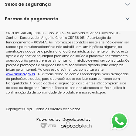
Política de Envio
Selos de segurança
Nossas lojas
Política de Privacidade e Segurança
Seja um franqueado
Formas de pagamento
Políticas de Trocas e Devoluções
Perguntas Frequentes - Faq
CNPJ 02.560.731/0001-17 - São Paulo - SP Avenida Guerino Oswaldo 313 -
Centro - Descalvado | Angelita Cirelli e CRF 58 013 | Autorização de
funcionamento - 0023473. As informações contidas neste site não devem ser
usadas para automedicação e não substituem, em hipótese alguma, as
orientações dadas pelo profissional da área médica. Somente o médico está
apto a diagnosticar qualquer problema de saúde e prescrever o tratamento
adequado. Ao persistirem os sintomas, um médico deverá ser consultado. Os
preços e promoções divulgados no site são válidos apenas para compras
feitas pela internet. Maiores esclarecimentos, consultar o site:
www.anvisa.gov.br
. A Farmais trabalha com as tecnologias mais avançadas
de proteção de dados, para que você possa realizar suas compras com
tranqüilidade. A privacidade e a segurança dos clientes são compromissos
da rede de drogarias Farmais. Todos os pedidos efetuados estão sujeitos à
confirmação da disponibilidade de produto em nosso estoque.
Copyright © Loja - Todos os direitos reservados.
Powered by
Developed by