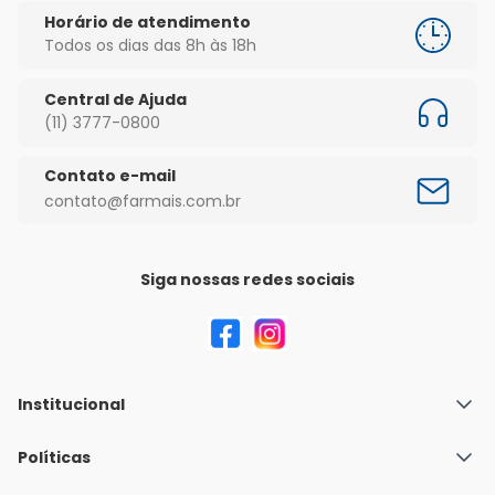
Horário de atendimento
Todos os dias das 8h às 18h
Central de Ajuda
(11) 3777-0800
Contato e-mail
contato@farmais.com.br
Siga nossas redes sociais
Institucional
Quem Somos
Políticas
Fale conosco