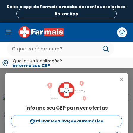
Baixe o app da Farmais e receba descontos exclusivos!
Baixar App
Qual a sua localização?
informe seu CEP
Beleza e Higiene
Para Pele
Hidratantes
Creme Hidratan
+
Informe seu CEP para ver ofertas
Informações
Utilizar localização automática
O Creme Hidratante DiabetTx Plus 10% Uréia foi 