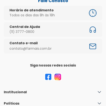
Fale Conosco
Horário de atendimento
Todos os dias das 8h às 18h
Central de Ajuda
(11) 3777-0800
Contato e-mail
contato@farmais.com.br
Siga nossas redes sociais
Institucional
Quem Somos
Políticas