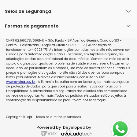
Fale conosco
Política de Envio
Selos de segurança
Nossas lojas
Política de Privacidade e Segurança
Seja um franqueado
Formas de pagamento
Políticas de Trocas e Devoluções
Perguntas Frequentes - Faq
CNPJ 02.560.731/0001-17 - São Paulo - SP Avenida Guerino Oswaldo 313 -
Centro - Descalvado | Angelita Cirelli e CRF 58 013 | Autorização de
funcionamento - 0023473. As informações contidas neste site não devem ser
usadas para automedicação e não substituem, em hipótese alguma, as
orientações dadas pelo profissional da área médica. Somente o médico está
apto a diagnosticar qualquer problema de saúde e prescrever o tratamento
adequado. Ao persistirem os sintomas, um médico deverá ser consultado. Os
preços e promoções divulgados no site são válidos apenas para compras
feitas pela internet. Maiores esclarecimentos, consultar o site:
www.anvisa.gov.br
. A Farmais trabalha com as tecnologias mais avançadas
de proteção de dados, para que você possa realizar suas compras com
tranqüilidade. A privacidade e a segurança dos clientes são compromissos
da rede de drogarias Farmais. Todos os pedidos efetuados estão sujeitos à
confirmação da disponibilidade de produto em nosso estoque.
Copyright © Loja - Todos os direitos reservados.
Powered by
Developed by