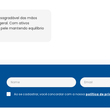
esagradável das mãos 
eral. Com ativos 
ele mantendo equilíbrio 
Ao se cadastrar, você concordar com a nossa
política de pr