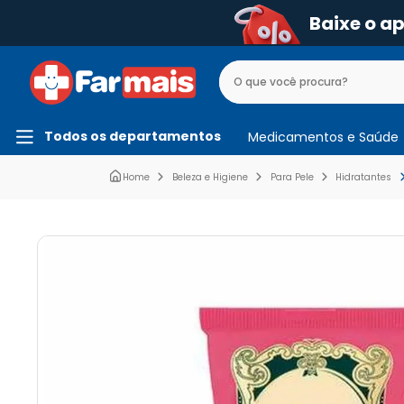
Baixe o a
Todos os departamentos
Medicamentos e Saúde
Beleza e Higiene
Para Pele
Hidratantes