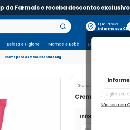
pp da Farmais e receba descontos exclusivo
Qual a sua
localização?
informe seu CE
Beleza e Higiene
Mamãe e Bebê
Dermocosmeticos
Creme para as Mãos Granado 60g
Informe
Cod.:
789651292
Granado
Creme para as Mã
Não sei meu 
Informe seu CEP par