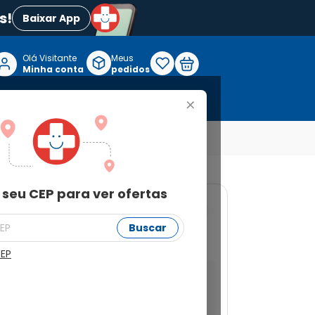
s!
Baixar App
Olá Visitante

Meus
P
Minha conta
pedidos
+
Reabilitação e Longevidade
 seu CEP para ver ofertas
0683
Buscar
os Granado 60g
CEP
a ver ofertas
Buscar
Não sei meu CEP