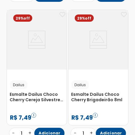
29%
29%
Dailus
Dailus
Esmalte Dailus Choco
Esmalte Dailus Choco
Cherry Cereja Silvestre
Cherry Brigadeirão 8ml
8ml
R$
7
,
49
R$
7
,
49
−
+
−
+
1
Adicionar
1
Adicionar