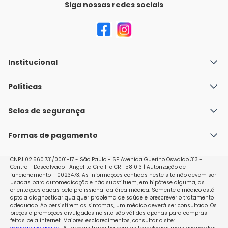
Siga nossas redes sociais
Institucional
Quem Somos
Políticas
Fale conosco
Política de Envio
Selos de segurança
Nossas lojas
Política de Privacidade e Segurança
Seja um franqueado
Formas de pagamento
Políticas de Trocas e Devoluções
Perguntas Frequentes - Faq
CNPJ 02.560.731/0001-17 - São Paulo - SP Avenida Guerino Oswaldo 313 -
Centro - Descalvado | Angelita Cirelli e CRF 58 013 | Autorização de
funcionamento - 0023473. As informações contidas neste site não devem ser
usadas para automedicação e não substituem, em hipótese alguma, as
orientações dadas pelo profissional da área médica. Somente o médico está
apto a diagnosticar qualquer problema de saúde e prescrever o tratamento
adequado. Ao persistirem os sintomas, um médico deverá ser consultado. Os
preços e promoções divulgados no site são válidos apenas para compras
feitas pela internet. Maiores esclarecimentos, consultar o site: