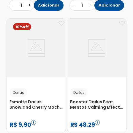
−
+
−
+
1
Adicionar
1
Adicionar
10%
Dailus
Dailus
Esmalte Dailus
Booster Dailus Feat.
Snowland Cherry Mocha
Mentos Calming Effect
8ml
Strawberry 15ml
R$
9
,
90
R$
48
,
29