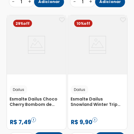
−
+
−
+
1
Adicionar
1
Adicionar
29%
10%
Dailus
Dailus
Esmalte Dailus Choco
Esmalte Dailus
Cherry Bombom de
Snowland Winter Trip
Cereja 8ml
8ml
R$
7
,
49
R$
9
,
90