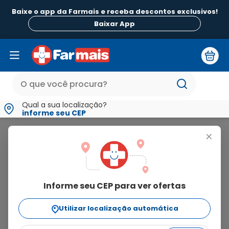
Baixe o app da Farmais e receba descontos exclusivos!
Baixar App
Qual a sua localização?
informe seu CEP
Dailus
+
dailus
Informe seu CEP para ver ofertas
254
produtos
Utilizar localização automática
Ordenar Por
relevância