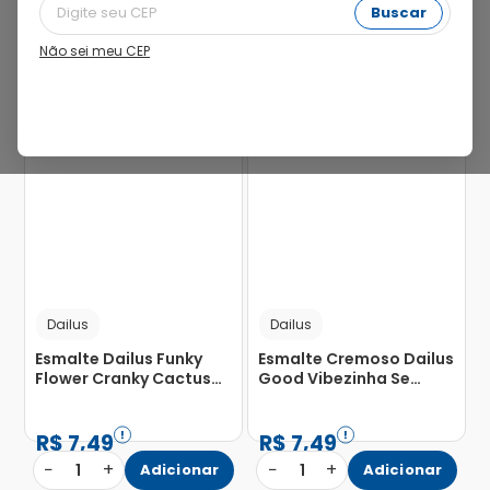
Buscar
Não sei meu CEP
29%
29%
Dailus
Dailus
Esmalte Dailus Funky
Esmalte Cremoso Dailus
Flower Cranky Cactus
Good Vibezinha Se
8ml
Poupe Me Poupe 8ml
R$
7
,
49
R$
7
,
49
−
+
−
+
1
Adicionar
1
Adicionar