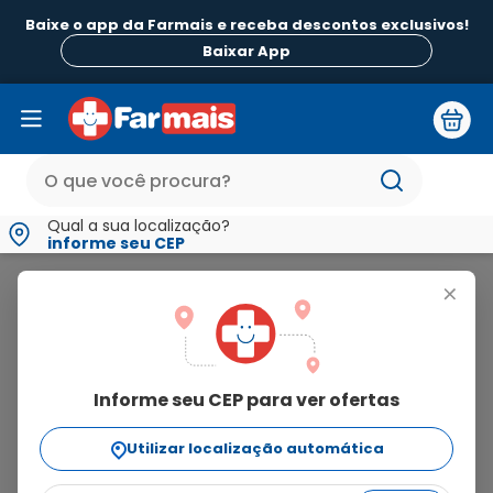
Baixe o app da Farmais e receba descontos exclusivos!
Baixar App
Qual a sua localização?
informe seu CEP
Dastene
+
dastene
Informe seu CEP para ver ofertas
1
produto
Utilizar localização automática
Ordenar Por
relevância