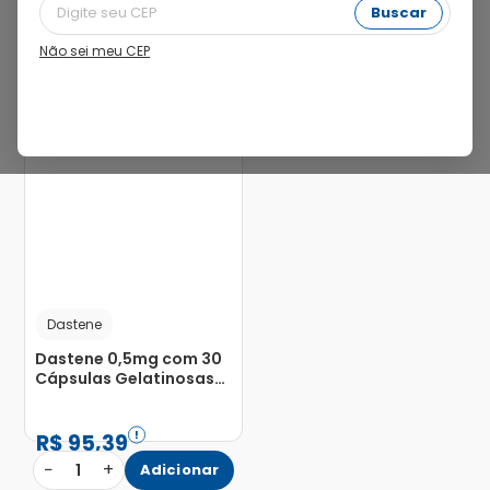
Buscar
Não sei meu CEP
29%
Dastene
Dastene 0,5mg com 30
Cápsulas Gelatinosas
Moles
R$
95
,
39
−
+
1
Adicionar