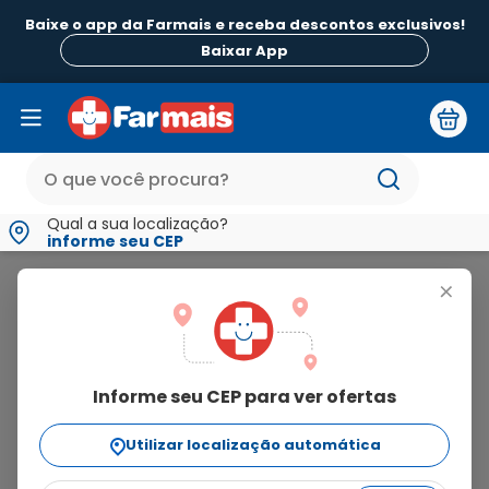
Baixe o app da Farmais e receba descontos exclusivos!
B
Baixar App
Qual a sua localização?
informe seu CEP
Dellamed
+
dellamed
Informe seu CEP para ver ofertas
19
produtos
Utilizar localização automática
Ordenar Por
relevância