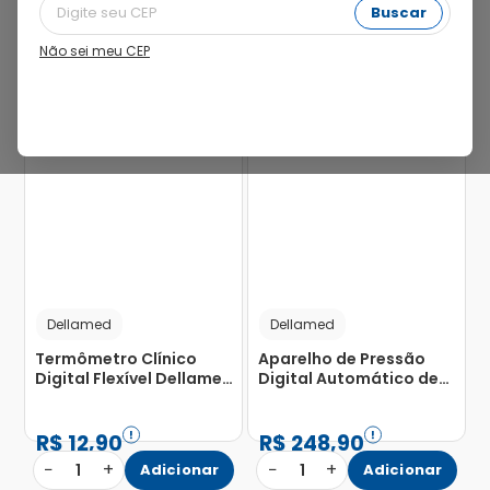
Buscar
Não sei meu CEP
19%
Dellamed
Dellamed
Termômetro Clínico
Aparelho de Pressão
Digital Flexível Dellamed
Digital Automático de
Azul com 1 Unidade
Braço Dellamed com 1
Unidade
R$
12
,
90
R$
248
,
90
−
+
−
+
1
Adicionar
1
Adicionar