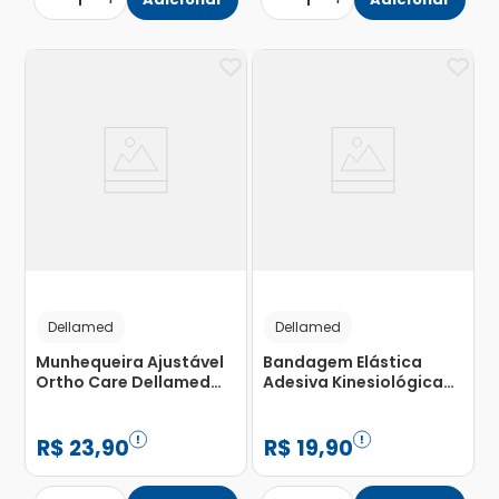
1
1
Dellamed
Dellamed
Munhequeira Ajustável
Bandagem Elástica
Ortho Care Dellamed
Adesiva Kinesiológica
com 1 Unidade
Dellamed Creme com 1
Unidade
R$
23
,
90
R$
19
,
90