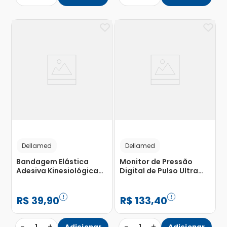
Dellamed
Dellamed
Bandagem Elástica
Monitor de Pressão
Adesiva Kinesiológica
Digital de Pulso Ultra
Dellamed Azul com 1
Max Joytech Dellamed
Unidade
com 1 Unidade
R$
39
,
90
R$
133
,
40
−
+
−
+
Adicionar
Adicionar