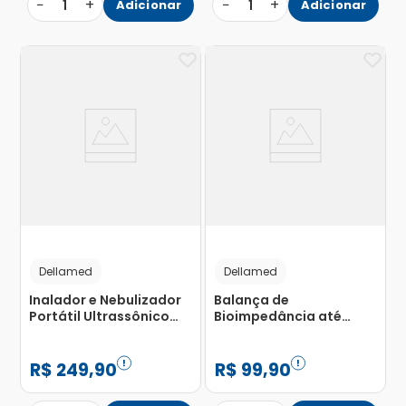
−
+
−
+
1
Adicionar
1
Adicionar
Dellamed
Dellamed
Inalador e Nebulizador
Balança de
Portátil Ultrassônico
Bioimpedância até
Mesh NB 1100 Dellamed
180Kg Dellamed com 1
com 1 Unidade
Unidade
R$
249
,
90
R$
99
,
90