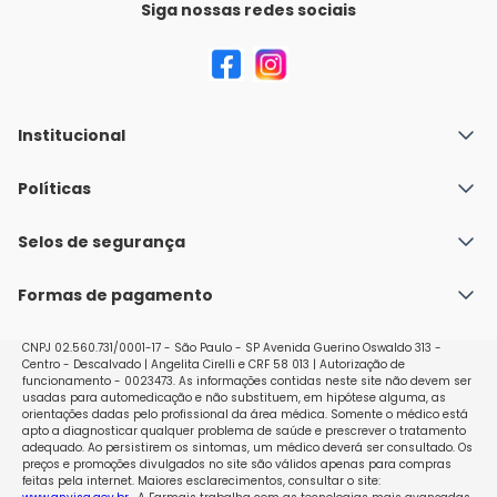
Siga nossas redes sociais
Institucional
Quem Somos
Políticas
Fale conosco
Política de Envio
Selos de segurança
Nossas lojas
Política de Privacidade e Segurança
Seja um franqueado
Formas de pagamento
Políticas de Trocas e Devoluções
Perguntas Frequentes - Faq
CNPJ 02.560.731/0001-17 - São Paulo - SP Avenida Guerino Oswaldo 313 -
Centro - Descalvado | Angelita Cirelli e CRF 58 013 | Autorização de
funcionamento - 0023473. As informações contidas neste site não devem ser
usadas para automedicação e não substituem, em hipótese alguma, as
orientações dadas pelo profissional da área médica. Somente o médico está
apto a diagnosticar qualquer problema de saúde e prescrever o tratamento
adequado. Ao persistirem os sintomas, um médico deverá ser consultado. Os
preços e promoções divulgados no site são válidos apenas para compras
feitas pela internet. Maiores esclarecimentos, consultar o site: