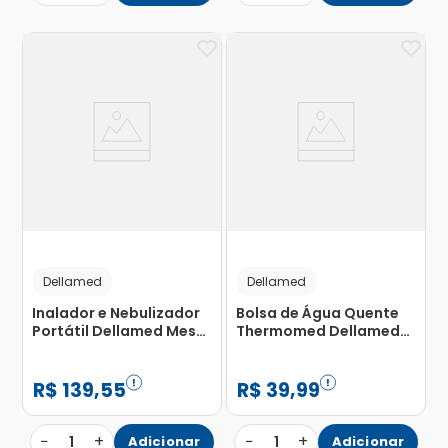
Dellamed
Dellamed
Inalador e Nebulizador
Bolsa de Água Quente
Portátil Dellamed Mesh
Thermomed Dellamed
Silêncioso Branco Bivolt
2L com 1 Unidade
com 1 Unidade
R$
139
,
55
R$
39
,
99
−
+
−
+
1
Adicionar
1
Adicionar