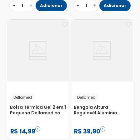
−
+
−
+
1
Adicionar
1
Adicionar
Dellamed
Dellamed
Bolsa Térmica Gel 2 em 1
Bengala Altura
Pequena Dellamed com
Regulavél Alumínio
1 Unidade
Bastão T Dellamed com
1 Unidade
R$
14
,
99
R$
39
,
90