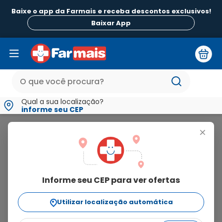
Baixe o app da Farmais e receba descontos exclusivos!
B
Baixar App
Qual a sua localização?
informe seu CEP
Depil Bella
+
depil
bella
Informe seu CEP para ver ofertas
70
produtos
Utilizar localização automática
Ordenar Por
relevância