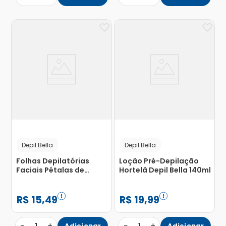
Depil Bella
Depil Bella
Folhas Depilatórias
Loção Pré-Depilação
Faciais Pétalas de
Hortelã Depil Bella 140ml
Rosas Depil Bella com 16
Unidades
R$
15
,
49
R$
19
,
99
−
+
−
+
Adicionar
Adicionar