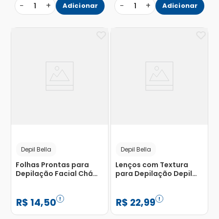
−
+
−
+
1
Adicionar
1
Adicionar
Depil Bella
Depil Bella
Folhas Prontas para
Lenços com Textura
Depilação Facial Chá
para Depilação Depil
Verde e Aveia Depil Bella
Bella com 100 Folhas
com 16 Unidades
R$
14
,
50
R$
22
,
99