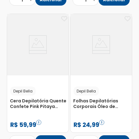
1
1
Depil Bella
Depil Bella
Cera Depilatória Quente
Folhas Depilatórias
Confete Pink Pitaya
Corporais Óleo de
Depil Bella 1Kg
Argan Depil Bella com 16
Unidades
R$
59
,
99
R$
24
,
99