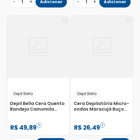
−
+
−
+
1
Adicionar
1
Adicionar
Depil Bella
Depil Bella
Depil Bella Cera Quento
Cera Depilatória Micro-
Bandeja Camomila
ondas Maracujá Buço
1000g
Depil Bella 100g
R$
49
,
89
R$
26
,
49