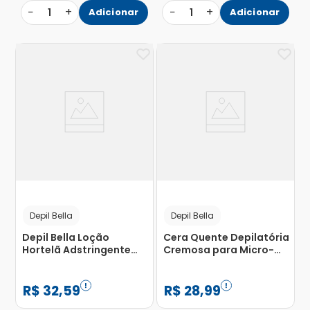
−
+
−
+
1
Adicionar
1
Adicionar
Depil Bella
Depil Bella
Depil Bella Loção
Cera Quente Depilatória
Hortelã Adstringente
Cremosa para Micro-
Corporal e Facial Pre-
Ondas Ameixa Negra
Depilacao 500ml
Depil Bella 100g
R$
32
,
59
R$
28
,
99