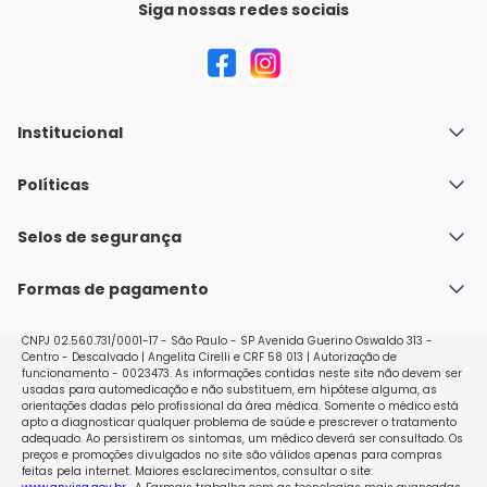
Siga nossas redes sociais
Institucional
Quem Somos
Políticas
Fale conosco
Política de Envio
Selos de segurança
Nossas lojas
Política de Privacidade e Segurança
Seja um franqueado
Formas de pagamento
Políticas de Trocas e Devoluções
Perguntas Frequentes - Faq
CNPJ 02.560.731/0001-17 - São Paulo - SP Avenida Guerino Oswaldo 313 -
Centro - Descalvado | Angelita Cirelli e CRF 58 013 | Autorização de
funcionamento - 0023473. As informações contidas neste site não devem ser
usadas para automedicação e não substituem, em hipótese alguma, as
orientações dadas pelo profissional da área médica. Somente o médico está
apto a diagnosticar qualquer problema de saúde e prescrever o tratamento
adequado. Ao persistirem os sintomas, um médico deverá ser consultado. Os
preços e promoções divulgados no site são válidos apenas para compras
feitas pela internet. Maiores esclarecimentos, consultar o site: