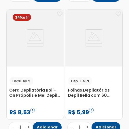
34%
Depil Bella
Depil Bella
Cera Depilatória Roll-
Folhas Depilatórias
On Própolis e Mel Depil
Depil Bella com 60
Bella 100g
Unidades
R$
8
,
53
R$
5
,
99
−
+
−
+
1
Adicionar
1
Adicionar