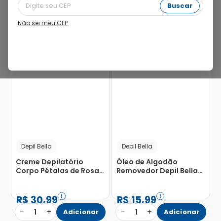
Buscar
Não sei meu CEP
Depil Bella
Depil Bella
Creme Depilatório
Óleo de Algodão
Corpo Pétalas de Rosas
Removedor Depil Bella
Depil Bella 100g
140ml
R$
30
,
99
R$
15
,
99
−
+
−
+
1
Adicionar
1
Adicionar