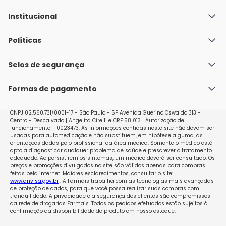
Institucional
Quem Somos
Políticas
Fale conosco
Política de Envio
Selos de segurança
Nossas lojas
Política de Privacidade e Segurança
Seja um franqueado
Formas de pagamento
Políticas de Trocas e Devoluções
Perguntas Frequentes - Faq
CNPJ 02.560.731/0001-17 - São Paulo - SP Avenida Guerino Oswaldo 313 -
Centro - Descalvado | Angelita Cirelli e CRF 58 013 | Autorização de
funcionamento - 0023473. As informações contidas neste site não devem ser
usadas para automedicação e não substituem, em hipótese alguma, as
orientações dadas pelo profissional da área médica. Somente o médico está
apto a diagnosticar qualquer problema de saúde e prescrever o tratamento
adequado. Ao persistirem os sintomas, um médico deverá ser consultado. Os
preços e promoções divulgados no site são válidos apenas para compras
feitas pela internet. Maiores esclarecimentos, consultar o site:
www.anvisa.gov.br
. A Farmais trabalha com as tecnologias mais avançadas
de proteção de dados, para que você possa realizar suas compras com
tranqüilidade. A privacidade e a segurança dos clientes são compromissos
da rede de drogarias Farmais. Todos os pedidos efetuados estão sujeitos à
confirmação da disponibilidade de produto em nosso estoque.