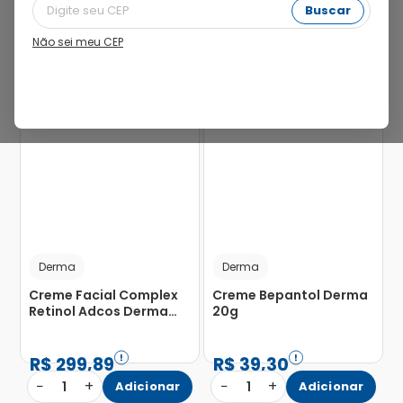
Buscar
Não sei meu CEP
Derma
Derma
Creme Facial Complex
Creme Bepantol Derma
Retinol Adcos Derma
20g
30g
R$
299
,
89
R$
39
,
30
−
+
−
+
1
Adicionar
1
Adicionar