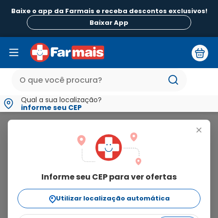
Baixe o app da Farmais e receba descontos exclusivos!
Baixar App
Qual a sua localização?
informe seu CEP
Derma
+
derma
Informe seu CEP para ver ofertas
2
produtos
Utilizar localização automática
Ordenar Por
relevância