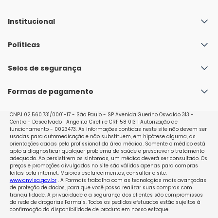
Institucional
Quem Somos
Políticas
Fale conosco
Política de Envio
Selos de segurança
Nossas lojas
Política de Privacidade e Segurança
Seja um franqueado
Formas de pagamento
Políticas de Trocas e Devoluções
Perguntas Frequentes - Faq
CNPJ 02.560.731/0001-17 - São Paulo - SP Avenida Guerino Oswaldo 313 -
Centro - Descalvado | Angelita Cirelli e CRF 58 013 | Autorização de
funcionamento - 0023473. As informações contidas neste site não devem ser
usadas para automedicação e não substituem, em hipótese alguma, as
orientações dadas pelo profissional da área médica. Somente o médico está
apto a diagnosticar qualquer problema de saúde e prescrever o tratamento
adequado. Ao persistirem os sintomas, um médico deverá ser consultado. Os
preços e promoções divulgados no site são válidos apenas para compras
feitas pela internet. Maiores esclarecimentos, consultar o site:
www.anvisa.gov.br
. A Farmais trabalha com as tecnologias mais avançadas
de proteção de dados, para que você possa realizar suas compras com
tranqüilidade. A privacidade e a segurança dos clientes são compromissos
da rede de drogarias Farmais. Todos os pedidos efetuados estão sujeitos à
confirmação da disponibilidade de produto em nosso estoque.