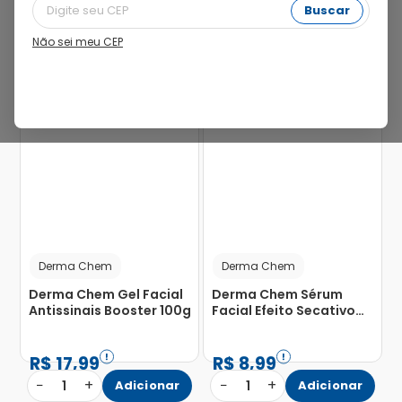
Buscar
Não sei meu CEP
Derma Chem
Derma Chem
Derma Chem Gel Facial
Derma Chem Sérum
Antissinais Booster 100g
Facial Efeito Secativo
30ml
R$
17
,
99
R$
8
,
99
−
+
−
+
1
Adicionar
1
Adicionar