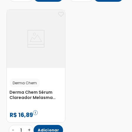
Derma Chem
Derma Chem Sérum
Clareador Melasma
Clear 30ml
R$
16
,
89
−
+
1
Adicionar