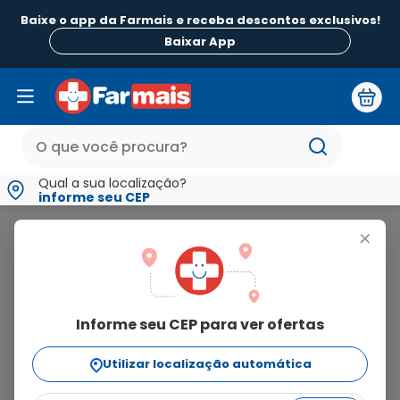
Baixe o app da Farmais e receba descontos exclusivos!
Baixar App
Qual a sua localização?
informe seu CEP
Derma Chem
+
derma
chem
Informe seu CEP para ver ofertas
5
produtos
Utilizar localização automática
Ordenar Por
relevância