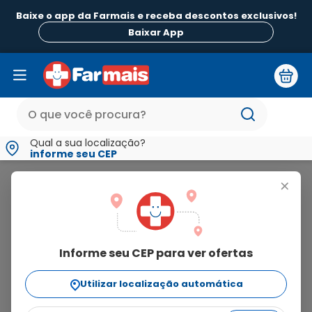
Baixe o app da Farmais e receba descontos exclusivos!
Baixar App
Qual a sua localização?
informe seu CEP
Dersol
+
dersol
Informe seu CEP para ver ofertas
4
produtos
Utilizar localização automática
Ordenar Por
relevância