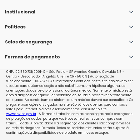
Institucional
Quem Somos
Políticas
Fale conosco
Política de Envio
Selos de segurança
Nossas lojas
Política de Privacidade e Segurança
Seja um franqueado
Formas de pagamento
Políticas de Trocas e Devoluções
Perguntas Frequentes - Faq
CNPJ 02.560.731/0001-17 - São Paulo - SP Avenida Guerino Oswaldo 313 -
Centro - Descalvado | Angelita Cirelli e CRF 58 013 | Autorização de
funcionamento - 0023473. As informações contidas neste site não devem ser
usadas para automedicação e não substituem, em hipótese alguma, as
orientações dadas pelo profissional da área médica. Somente o médico está
apto a diagnosticar qualquer problema de saúde e prescrever o tratamento
adequado. Ao persistirem os sintomas, um médico deverá ser consultado. Os
preços e promoções divulgados no site são válidos apenas para compras
feitas pela internet. Maiores esclarecimentos, consultar o site:
www.anvisa.gov.br
. A Farmais trabalha com as tecnologias mais avançadas
de proteção de dados, para que você possa realizar suas compras com
tranqüilidade. A privacidade e a segurança dos clientes são compromissos
da rede de drogarias Farmais. Todos os pedidos efetuados estão sujeitos à
confirmação da disponibilidade de produto em nosso estoque.