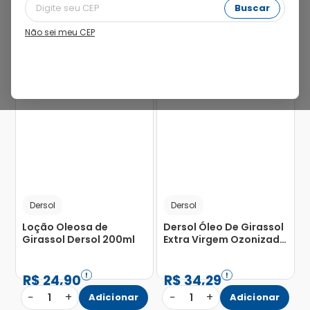
Buscar
Não sei meu CEP
Dersol
Dersol
Loção Oleosa de
Dersol Óleo De Girassol
Girassol Dersol 200ml
Extra Virgem Ozonizado
30ml
R$
24
,
90
R$
34
,
29
−
+
−
+
1
Adicionar
1
Adicionar