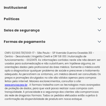
Institucional
Quem Somos
Políticas
Fale conosco
Política de Envio
Selos de segurança
Nossas lojas
Política de Privacidade e Segurança
Seja um franqueado
Formas de pagamento
Políticas de Trocas e Devoluções
Perguntas Frequentes - Faq
CNPJ 02.560.731/0001-17 - São Paulo - SP Avenida Guerino Oswaldo 313 -
Centro - Descalvado | Angelita Cirelli e CRF 58 013 | Autorização de
funcionamento - 0023473. As informações contidas neste site não devem ser
usadas para automedicação e não substituem, em hipótese alguma, as
orientações dadas pelo profissional da área médica. Somente o médico está
apto a diagnosticar qualquer problema de saúde e prescrever o tratamento
adequado. Ao persistirem os sintomas, um médico deverá ser consultado. Os
preços e promoções divulgados no site são válidos apenas para compras
feitas pela internet. Maiores esclarecimentos, consultar o site:
www.anvisa.gov.br
. A Farmais trabalha com as tecnologias mais avançadas
de proteção de dados, para que você possa realizar suas compras com
tranqüilidade. A privacidade e a segurança dos clientes são compromissos
da rede de drogarias Farmais. Todos os pedidos efetuados estão sujeitos à
confirmação da disponibilidade de produto em nosso estoque.