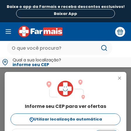
Baixe o app da Farmais e receba descontos exclusivos!
B
Baixar App
Qual a sua localização?
informe seu CEP
Dexavison
+
dexavison
Informe seu CEP para ver ofertas
1
produto
Utilizar localização automática
Ordenar Por
relevância