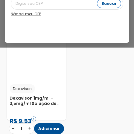
Buscar
Não sei meu CEP
Dexavison
Dexavison 1mg/ml +
3,5mg/ml Solução de
Uso Oftálmico Frasco
Gotejador 5ml
R$
9
,
53
−
+
1
Adicionar