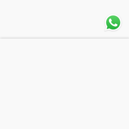
Qual a sua localização?
informe seu CEP
+
Informe seu CEP para ver ofertas