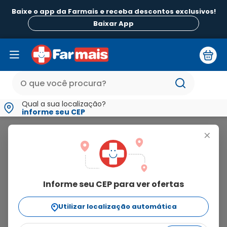
Baixe o app da Farmais e receba descontos exclusivos!
Baixar App
Qual a sua localização?
informe seu CEP
Dose D
+
dose
d
Informe seu CEP para ver ofertas
2
produtos
Utilizar localização automática
Ordenar Por
relevância