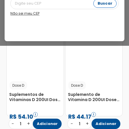
Buscar
Não sei meu CEP
20%
5%
Dose D
Dose D
Suplementos de
Suplemento de
Vitaminas D 200UI Dose
Vitamina D 200UI Dose
D 20ml
D 10ml
R$
54
,
10
R$
44
,
17
−
+
−
+
1
Adicionar
1
Adicionar