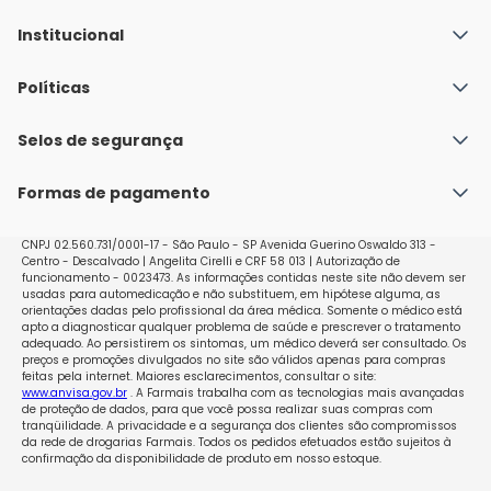
Institucional
Quem Somos
Políticas
Fale conosco
Política de Envio
Selos de segurança
Nossas lojas
Política de Privacidade e Segurança
Seja um franqueado
Formas de pagamento
Políticas de Trocas e Devoluções
Perguntas Frequentes - Faq
CNPJ 02.560.731/0001-17 - São Paulo - SP Avenida Guerino Oswaldo 313 -
Centro - Descalvado | Angelita Cirelli e CRF 58 013 | Autorização de
funcionamento - 0023473. As informações contidas neste site não devem ser
usadas para automedicação e não substituem, em hipótese alguma, as
orientações dadas pelo profissional da área médica. Somente o médico está
apto a diagnosticar qualquer problema de saúde e prescrever o tratamento
adequado. Ao persistirem os sintomas, um médico deverá ser consultado. Os
preços e promoções divulgados no site são válidos apenas para compras
feitas pela internet. Maiores esclarecimentos, consultar o site:
www.anvisa.gov.br
. A Farmais trabalha com as tecnologias mais avançadas
de proteção de dados, para que você possa realizar suas compras com
tranqüilidade. A privacidade e a segurança dos clientes são compromissos
da rede de drogarias Farmais. Todos os pedidos efetuados estão sujeitos à
confirmação da disponibilidade de produto em nosso estoque.