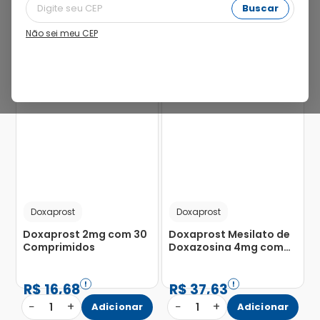
Buscar
Não sei meu CEP
56%
50%
Doxaprost
Doxaprost
Doxaprost 2mg com 30
Doxaprost Mesilato de
Comprimidos
Doxazosina 4mg com
30 Comprimidos
R$
16
,
68
R$
37
,
63
−
+
−
+
1
Adicionar
1
Adicionar