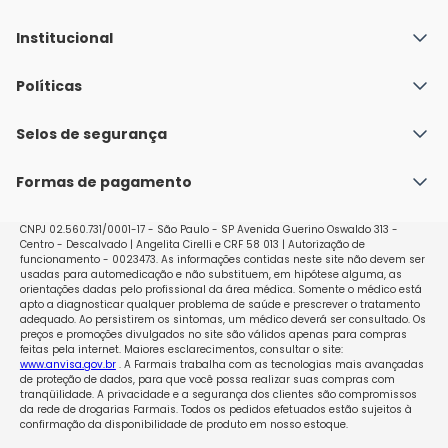
Institucional
Quem Somos
Políticas
Fale conosco
Política de Envio
Selos de segurança
Nossas lojas
Política de Privacidade e Segurança
Seja um franqueado
Formas de pagamento
Políticas de Trocas e Devoluções
Perguntas Frequentes - Faq
CNPJ 02.560.731/0001-17 - São Paulo - SP Avenida Guerino Oswaldo 313 -
Centro - Descalvado | Angelita Cirelli e CRF 58 013 | Autorização de
funcionamento - 0023473. As informações contidas neste site não devem ser
usadas para automedicação e não substituem, em hipótese alguma, as
orientações dadas pelo profissional da área médica. Somente o médico está
apto a diagnosticar qualquer problema de saúde e prescrever o tratamento
adequado. Ao persistirem os sintomas, um médico deverá ser consultado. Os
preços e promoções divulgados no site são válidos apenas para compras
feitas pela internet. Maiores esclarecimentos, consultar o site:
www.anvisa.gov.br
. A Farmais trabalha com as tecnologias mais avançadas
de proteção de dados, para que você possa realizar suas compras com
tranqüilidade. A privacidade e a segurança dos clientes são compromissos
da rede de drogarias Farmais. Todos os pedidos efetuados estão sujeitos à
confirmação da disponibilidade de produto em nosso estoque.