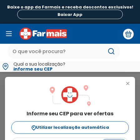
Baixe o app da Farmais e receba descontos exclusivos!
Baixar App
Qual a sua localização?
informe seu CEP
Doxaprost
+
doxaprost
Informe seu CEP para ver ofertas
4
produtos
Utilizar localização automática
Ordenar Por
relevância