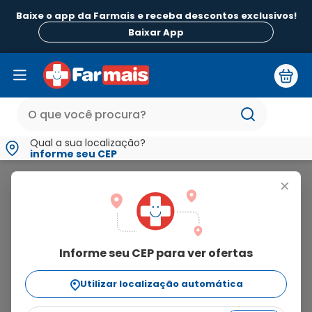
Baixe o app da Farmais e receba descontos exclusivos!
Baixar App
Qual a sua localização?
informe seu CEP
Dozemast
+
dozemast
Informe seu CEP para ver ofertas
6
produtos
Utilizar localização automática
Ordenar Por
relevância