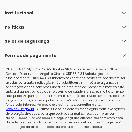
Institucional
Quem Somos
Políticas
Fale conosco
Política de Envio
Selos de segurança
Nossas lojas
Política de Privacidade e Segurança
Seja um franqueado
Formas de pagamento
Políticas de Trocas e Devoluções
Perguntas Frequentes - Faq
CNPJ 02.560.731/0001-17 - São Paulo - SP Avenida Guerino Oswaldo 313 -
Centro - Descalvado | Angelita Cirelli e CRF 58 013 | Autorização de
funcionamento - 0023473. As informações contidas neste site não devem ser
usadas para automedicação e não substituem, em hipótese alguma, as
orientações dadas pelo profissional da área médica. Somente o médico está
apto a diagnosticar qualquer problema de saúde e prescrever o tratamento
adequado. Ao persistirem os sintomas, um médico deverá ser consultado. Os
preços e promoções divulgados no site são válidos apenas para compras
feitas pela internet. Maiores esclarecimentos, consultar o site:
www.anvisa.gov.br
. A Farmais trabalha com as tecnologias mais avançadas
de proteção de dados, para que você possa realizar suas compras com
tranqüilidade. A privacidade e a segurança dos clientes são compromissos
da rede de drogarias Farmais. Todos os pedidos efetuados estão sujeitos à
confirmação da disponibilidade de produto em nosso estoque.