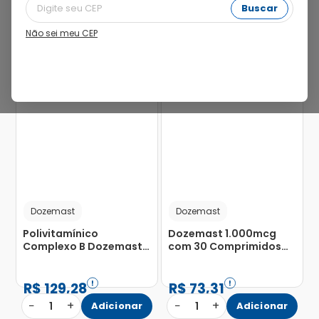
Buscar
Não sei meu CEP
15%
31%
Dozemast
Dozemast
Polivitamínico
Dozemast 1.000mcg
Complexo B Dozemast
com 30 Comprimidos
NP com 60 Comprimidos
Sublingual
R$
129
,
28
R$
73
,
31
−
+
−
+
1
Adicionar
1
Adicionar