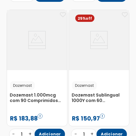
25%
Dozemast
Dozemast
Dozemast 1.000mcg
Dozemast Sublingual
com 90 Comprimidos
1000Y com 60
Sublingual
Comprimidos
R$
183
,
88
R$
150
,
97
−
+
−
+
1
Adicionar
1
Adicionar