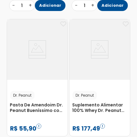
−
+
−
+
1
Adicionar
1
Adicionar
Dr. Peanut
Dr. Peanut
Pasta De Amendoim Dr.
Suplemento Alimentar
Peanut Bueníssimo com
100% Whey Dr. Peanut
Whey Protein Zero
Max Titanium
Lactose 600g
Bueníssimo 900g
R$
55
,
90
R$
177
,
49