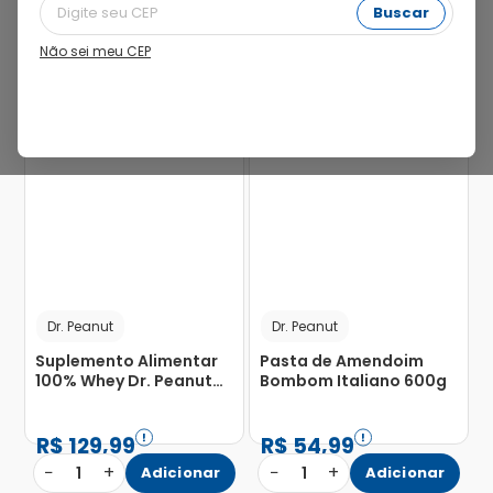
Buscar
Não sei meu CEP
23%
Dr. Peanut
Dr. Peanut
Suplemento Alimentar
Pasta de Amendoim
100% Whey Dr. Peanut
Bombom Italiano 600g
Max Titanium Avelã
900g
R$
129
,
99
R$
54
,
99
−
+
−
+
1
Adicionar
1
Adicionar