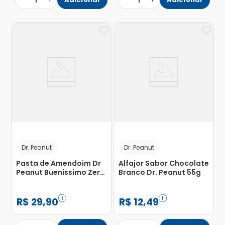
1
1
Dr. Peanut
Dr. Peanut
Pasta de Amendoim Dr
Alfajor Sabor Chocolate
Peanut Bueníssimo Zero
Branco Dr. Peanut 55g
Açúcar E Glúten 250g
R$
29
,
90
R$
12
,
49