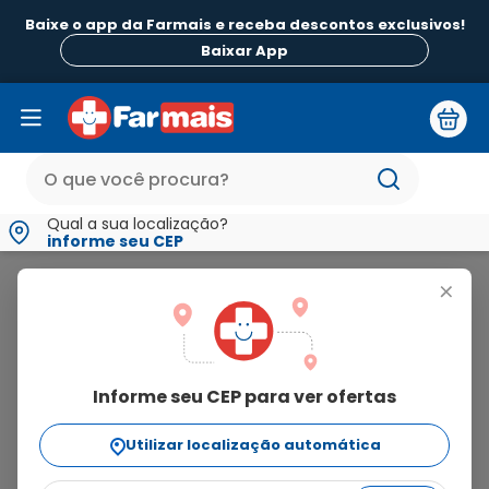
Baixe o app da Farmais e receba descontos exclusivos!
B
Baixar App
Qual a sua localização?
informe seu CEP
Dr. Peanut
+
dr.
peanut
Informe seu CEP para ver ofertas
21
produtos
Utilizar localização automática
Ordenar Por
relevância