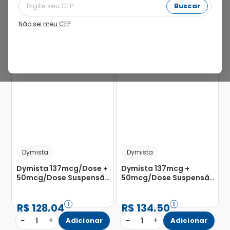
Buscar
Não sei meu CEP
21%
pbm
Dymista
Dymista
Dymista 137mcg/Dose +
Dymista 137mcg +
50mcg/Dose Suspensão
50mcg/Dose Suspensão
de Uso Nasal Frasco
para Inalação Frasco
Spray com 120 Doses
Spray 23g
R$
128
,
04
R$
134
,
50
−
+
−
+
1
Adicionar
1
Adicionar