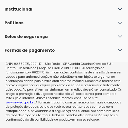
Institucional
Quem Somos
Políticas
Fale conosco
Política de Envio
Selos de segurança
Nossas lojas
Política de Privacidade e Segurança
Seja um franqueado
Formas de pagamento
Políticas de Trocas e Devoluções
Perguntas Frequentes - Faq
CNPJ 02.560.731/0001-17 - São Paulo - SP Avenida Guerino Oswaldo 313 -
Centro - Descalvado | Angelita Cirelli e CRF 58 013 | Autorização de
funcionamento - 0023473. As informações contidas neste site não devem ser
usadas para automedicação e não substituem, em hipótese alguma, as
orientações dadas pelo profissional da área médica. Somente o médico está
apto a diagnosticar qualquer problema de saúde e prescrever o tratamento
adequado. Ao persistirem os sintomas, um médico deverá ser consultado. Os
preços e promoções divulgados no site são válidos apenas para compras
feitas pela internet. Maiores esclarecimentos, consultar o site:
www.anvisa.gov.br
. A Farmais trabalha com as tecnologias mais avançadas
de proteção de dados, para que você possa realizar suas compras com
tranqüilidade. A privacidade e a segurança dos clientes são compromissos
da rede de drogarias Farmais. Todos os pedidos efetuados estão sujeitos à
confirmação da disponibilidade de produto em nosso estoque.