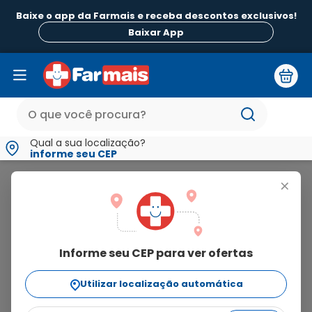
Baixe o app da Farmais e receba descontos exclusivos!
B
Baixar App
Qual a sua localização?
informe seu CEP
Dymista
+
dymista
Informe seu CEP para ver ofertas
2
produtos
Utilizar localização automática
Ordenar Por
relevância