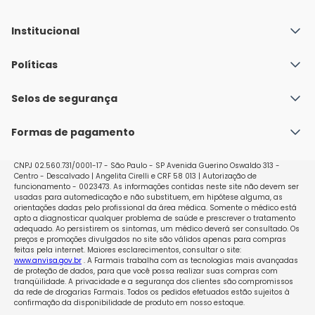
Institucional
Quem Somos
Políticas
Fale conosco
Política de Envio
Selos de segurança
Nossas lojas
Política de Privacidade e Segurança
Seja um franqueado
Formas de pagamento
Políticas de Trocas e Devoluções
Perguntas Frequentes - Faq
CNPJ 02.560.731/0001-17 - São Paulo - SP Avenida Guerino Oswaldo 313 -
Centro - Descalvado | Angelita Cirelli e CRF 58 013 | Autorização de
funcionamento - 0023473. As informações contidas neste site não devem ser
usadas para automedicação e não substituem, em hipótese alguma, as
orientações dadas pelo profissional da área médica. Somente o médico está
apto a diagnosticar qualquer problema de saúde e prescrever o tratamento
adequado. Ao persistirem os sintomas, um médico deverá ser consultado. Os
preços e promoções divulgados no site são válidos apenas para compras
feitas pela internet. Maiores esclarecimentos, consultar o site:
www.anvisa.gov.br
. A Farmais trabalha com as tecnologias mais avançadas
de proteção de dados, para que você possa realizar suas compras com
tranqüilidade. A privacidade e a segurança dos clientes são compromissos
da rede de drogarias Farmais. Todos os pedidos efetuados estão sujeitos à
confirmação da disponibilidade de produto em nosso estoque.