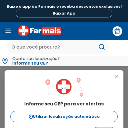
Baixe o app da Farmais e receba descontos exclusivos!
Baixar App
Qual a sua localização?
informe seu CEP
Emama
+
emama
Informe seu CEP para ver ofertas
6
produtos
Utilizar localização automática
Ordenar Por
relevância