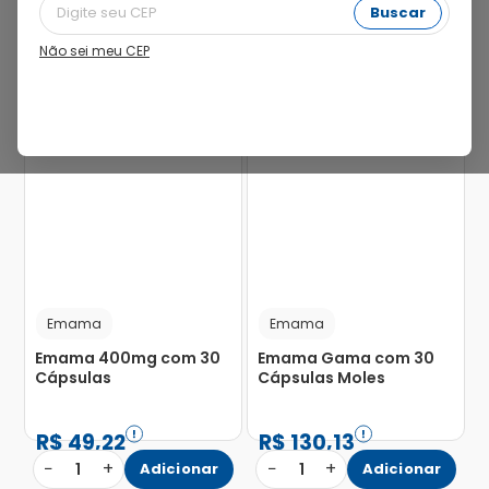
Buscar
Não sei meu CEP
Emama
Emama
Emama 400mg com 30
Emama Gama com 30
Cápsulas
Cápsulas Moles
R$
49
,
22
R$
130
,
13
−
+
−
+
1
Adicionar
1
Adicionar