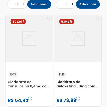
−
+
−
+
1
Adicionar
1
Adicionar
50%
53%
EMS
EMS
Cloridrato de
Cloridrato de
Tansulosina 0,4mg com
Duloxetina 60mg com
30 Comprimidos
30 Cápsulas
Revestidos de Liberação
Gelatinosas de
Prolongada
Liberação Retardada
R$
54
,
42
R$
73
,
99