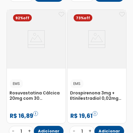
92%
73%
EMS
EMS
Rosuvastatina Cálcica
Drospirenona 3mg +
20mg com 30
Etinilestradiol 0,02mg
Comprimidos
com 24 Comprimidos
Revestidos
Revestidos
R$
16
,
89
R$
19
,
61
−
+
−
+
1
Adicionar
1
Adicionar