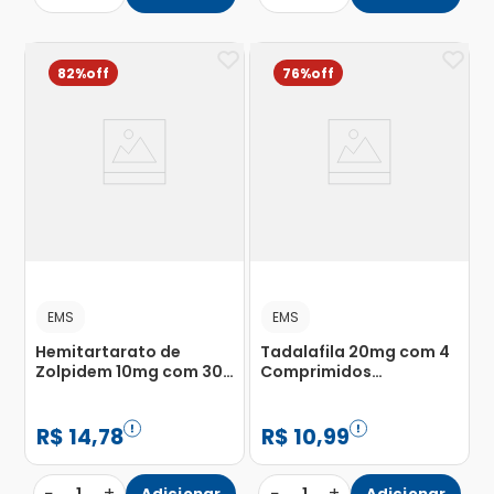
82%
76%
EMS
EMS
Hemitartarato de
Tadalafila 20mg com 4
Zolpidem 10mg com 30
Comprimidos
Comprimidos
Revestidos
Revestidos
R$
14
,
78
R$
10
,
99
−
+
−
+
Adicionar
Adicionar