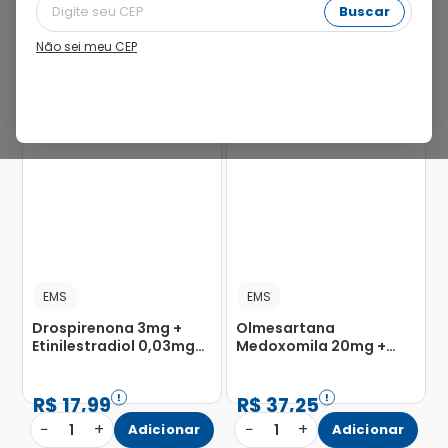
Buscar
Não sei meu CEP
23%
40%
EMS
EMS
Drospirenona 3mg +
Olmesartana
Etinilestradiol 0,03mg
Medoxomila 20mg +
com 21 Comprimidos
Besilato de Anlodipino
Revestidos
5mg com 30
Comprimidos
R$
17
,
99
R$
37
,
25
Revestidos
−
+
−
+
1
Adicionar
1
Adicionar