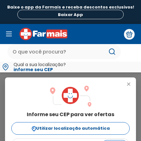
Baixe o app da Farmais e receba descontos exclusivos!
Baixar App
Qual a sua localização?
informe seu CEP
EMS
+
ems
Informe seu CEP para ver ofertas
490
produtos
Utilizar localização automática
Ordenar Por
relevância