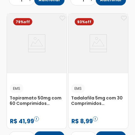
1
1
79%
93%
EMS
EMS
Topiramato 50mg com
Tadalafila 5mg com 30
60 Comprimidos
Comprimidos
Revestidos
Revestidos
R$
41
,
99
R$
8
,
99