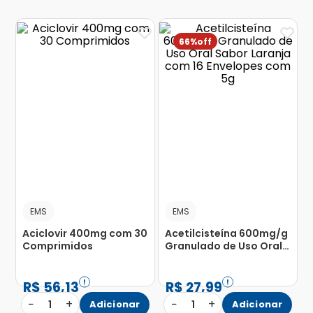
66%
EMS
EMS
Aciclovir 400mg com 30
Acetilcisteína 600mg/g
Comprimidos
Granulado de Uso Oral
Sabor Laranja com 16
Envelopes com 5g
R$
56
,
13
R$
27
,
99
−
+
−
+
1
Adicionar
1
Adicionar