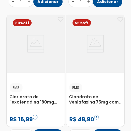
−
+
−
+
1
Adicionar
1
Adicionar
80%
55%
EMS
EMS
Cloridrato de
Cloridrato de
Fexofenadina 180mg
Venlafaxina 75mg com
com 10 Comprimidos
30 Cápsulas
Revestidos
Gelatinosas Duras de
Liberação Prolongada
R$
16
,
99
R$
48
,
90