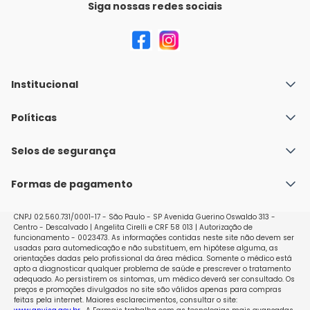
Siga nossas redes sociais
Institucional
Quem Somos
Políticas
Fale conosco
Política de Envio
Selos de segurança
Nossas lojas
Política de Privacidade e Segurança
Seja um franqueado
Formas de pagamento
Políticas de Trocas e Devoluções
Perguntas Frequentes - Faq
CNPJ 02.560.731/0001-17 - São Paulo - SP Avenida Guerino Oswaldo 313 -
Centro - Descalvado | Angelita Cirelli e CRF 58 013 | Autorização de
funcionamento - 0023473. As informações contidas neste site não devem ser
usadas para automedicação e não substituem, em hipótese alguma, as
orientações dadas pelo profissional da área médica. Somente o médico está
apto a diagnosticar qualquer problema de saúde e prescrever o tratamento
adequado. Ao persistirem os sintomas, um médico deverá ser consultado. Os
preços e promoções divulgados no site são válidos apenas para compras
feitas pela internet. Maiores esclarecimentos, consultar o site: