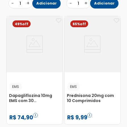
−
+
−
+
1
Adicionar
1
Adicionar
49%
65%
EMS
EMS
Dapagliflozina 10mg
Prednisona 20mg com
EMS com 30
10 Comprimidos
Comprimidos
Revestidos
R$
74
,
90
R$
9
,
99