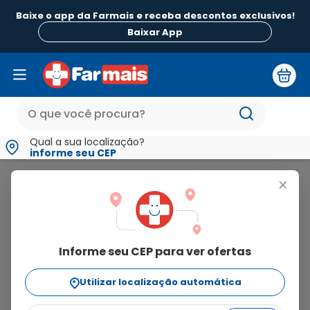
Baixe o app da Farmais e receba descontos exclusivos!
Baixar App
Qual a sua localização?
informe seu CEP
Endofer
+
endofer
Informe seu CEP para ver ofertas
2
produtos
Utilizar localização automática
Ordenar Por
relevância