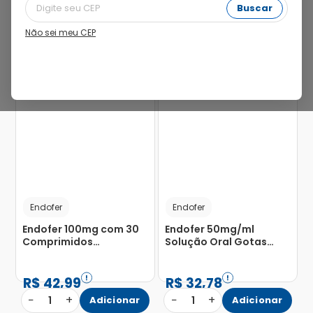
Buscar
Não sei meu CEP
9%
Endofer
Endofer
Endofer 100mg com 30
Endofer 50mg/ml
Comprimidos
Solução Oral Gotas
Mastigáveis
30ml
R$
42
,
99
R$
32
,
78
−
+
−
+
1
Adicionar
1
Adicionar