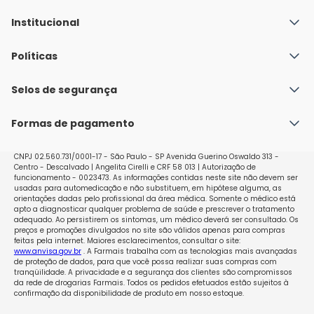
Institucional
Quem Somos
Políticas
Fale conosco
Política de Envio
Selos de segurança
Nossas lojas
Política de Privacidade e Segurança
Seja um franqueado
Formas de pagamento
Políticas de Trocas e Devoluções
Perguntas Frequentes - Faq
CNPJ 02.560.731/0001-17 - São Paulo - SP Avenida Guerino Oswaldo 313 -
Centro - Descalvado | Angelita Cirelli e CRF 58 013 | Autorização de
funcionamento - 0023473. As informações contidas neste site não devem ser
usadas para automedicação e não substituem, em hipótese alguma, as
orientações dadas pelo profissional da área médica. Somente o médico está
apto a diagnosticar qualquer problema de saúde e prescrever o tratamento
adequado. Ao persistirem os sintomas, um médico deverá ser consultado. Os
preços e promoções divulgados no site são válidos apenas para compras
feitas pela internet. Maiores esclarecimentos, consultar o site:
www.anvisa.gov.br
. A Farmais trabalha com as tecnologias mais avançadas
de proteção de dados, para que você possa realizar suas compras com
tranqüilidade. A privacidade e a segurança dos clientes são compromissos
da rede de drogarias Farmais. Todos os pedidos efetuados estão sujeitos à
confirmação da disponibilidade de produto em nosso estoque.